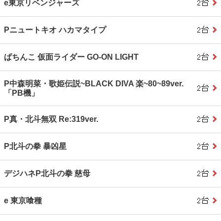
e東京リベンジャーズ
Pニュートキオ ハカマタイプ
ぱちんこ 仮面ライダー GO‐ON LIGHT
P中森明菜・歌姫伝説~BLACK DIVA 楽~80~89ver.
「PB機」
P真・北斗無双 Re:319ver.
P北斗の拳 暴凶星
デジハネP北斗の拳 慈母
e 東京喰種