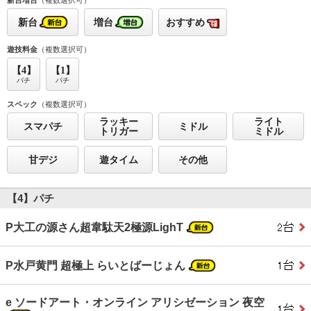
新台増台
（複数選択可）
新台
増台
おすすめ
遊技料金
（複数選択可）
【4】
【1】
パチ
パチ
スペック
（複数選択可）
ラッキー
ライト
スマパチ
ミドル
トリガー
ミドル
甘デジ
遊タイム
その他
【4】パチ
P大工の源さん超韋駄天2極源LighT
P水戸黄門 超極上 らいとばーじょん
e ソードアート・オンライン アリシゼーション 夜空