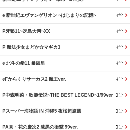
e 新世紀エヴァンゲリオン ~はじまりの記憶~
P牙狼11~冴島大河~XX
P 魔法少女まどか☆マギカ3
e 北斗の拳11 暴凶星
eFからくりサーカス2 魔王ver.
P中森明菜・歌姫伝説~THE BEST LEGEND~1/99ver
Pスーパー海物語 IN 沖縄5 夜桜超旋風
PA真・花の慶次2 漆黒の衝撃 99ver.