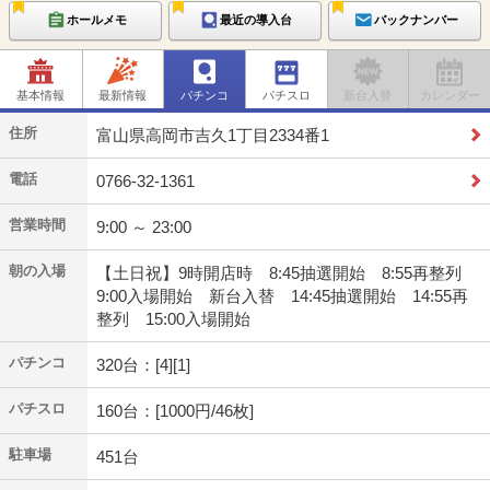
ホールメモ
最近の導入台
バックナンバー
基本情報
最新情報
パチンコ
パチスロ
新台入替
カレンダー
住所
富山県高岡市吉久1丁目2334番1
電話
0766-32-1361
営業時間
9:00 ～ 23:00
朝の入場
【土日祝】9時開店時 8:45抽選開始 8:55再整列
9:00入場開始 新台入替 14:45抽選開始 14:55再
整列 15:00入場開始
パチンコ
320台：[4][1]
パチスロ
160台：[1000円/46枚]
駐車場
451台