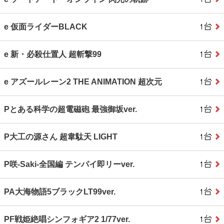
e 仮面ライダーBLACK
e 新・必殺仕置人 超斬撃99
e アズールレーン2 THE ANIMATION 超次元
Pとある科学の超電磁砲 最強御坂ver.
P大工の源さん 超韋駄天 LIGHT
P咲‐Saki‐全国編 テンパイ即リーver.
PA大海物語5ブラックLT99ver.
PF戦姫絶唱シンフォギア2 1/77ver.