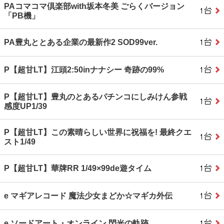
PAコマコマ倶楽部with坂本冬美 ごらくバージョン
「PB機」
PA豊丸ととある企業の最新作2 SOD99ver.
P【超甘LT】江頭2:50inナナシー 奇跡の99%
P【超甘LT】豊丸のとあるパチンコにしみけん参戦
感度UP1/39
P【超甘LT】この素晴らしい世界に祝福を! 最終クエ
スト1/49
P【超甘LT】華牌RR 1/49×99de遊タイム
e マギアレコード 魔法少女まどか☆マギカ外伝
e ソードアート・オンライン 閃光の軌跡