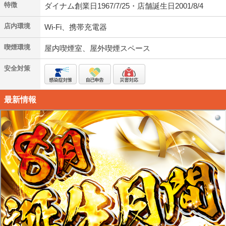
特徴
ダイナム創業日1967/7/25・店舗誕生日2001/8/4
店内環境
Wi-Fi、携帯充電器
喫煙環境
屋内喫煙室、屋外喫煙スペース
安全対策
最新情報