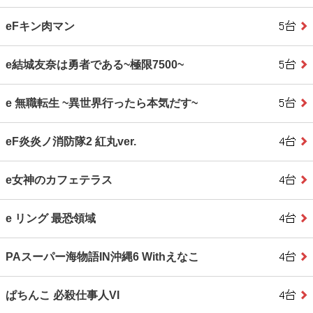
eFキン肉マン
e結城友奈は勇者である~極限7500~
e 無職転生 ~異世界行ったら本気だす~
eF炎炎ノ消防隊2 紅丸ver.
e女神のカフェテラス
e リング 最恐領域
PAスーパー海物語IN沖縄6 Withえなこ
ぱちんこ 必殺仕事人VI