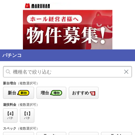
パチンコ
新台増台
（複数選択可）
新台
増台
おすすめ
遊技料金
（複数選択可）
【4】
【1】
パチ
パチ
スペック
（複数選択可）