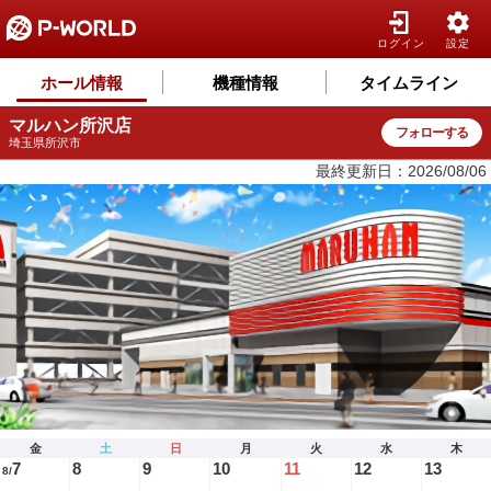
ログイン
設定
ホール情報
機種情報
タイムライン
マルハン所沢店
フォローする
埼玉県所沢市
最終更新日：2026/08/06
金
土
日
月
火
水
木
7
8
9
10
11
12
13
8/