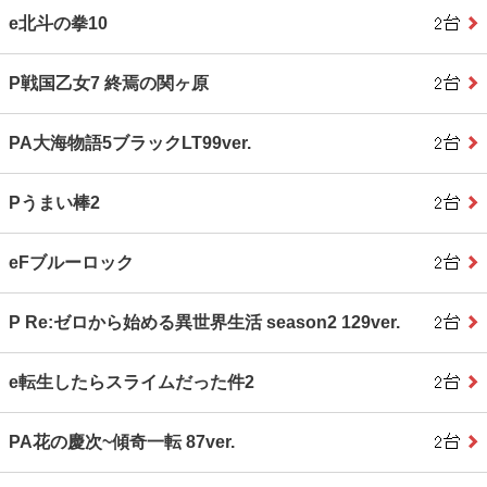
e北斗の拳10
P戦国乙女7 終焉の関ヶ原
PA大海物語5ブラックLT99ver.
Pうまい棒2
eFブルーロック
P Re:ゼロから始める異世界生活 season2 129ver.
e転生したらスライムだった件2
PA花の慶次~傾奇一転 87ver.