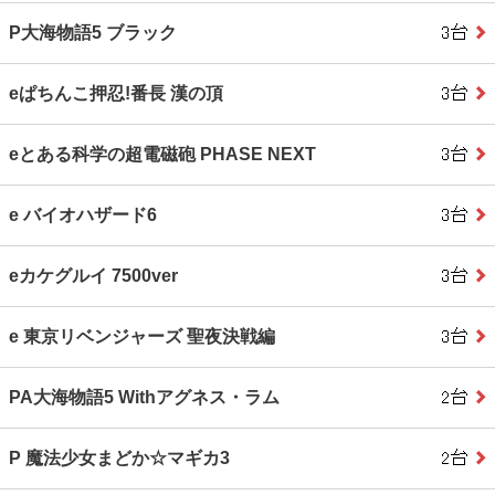
P大海物語5 ブラック
eぱちんこ押忍!番長 漢の頂
eとある科学の超電磁砲 PHASE NEXT
e バイオハザード6
eカケグルイ 7500ver
e 東京リベンジャーズ 聖夜決戦編
PA大海物語5 Withアグネス・ラム
P 魔法少女まどか☆マギカ3