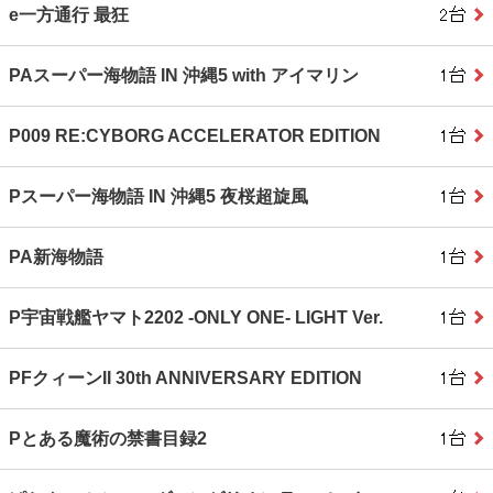
e一方通行 最狂
PAスーパー海物語 IN 沖縄5 with アイマリン
P009 RE:CYBORG ACCELERATOR EDITION
Pスーパー海物語 IN 沖縄5 夜桜超旋風
PA新海物語
P宇宙戦艦ヤマト2202 ‐ONLY ONE‐ LIGHT Ver.
PFクィーンII 30th ANNIVERSARY EDITION
Pとある魔術の禁書目録2