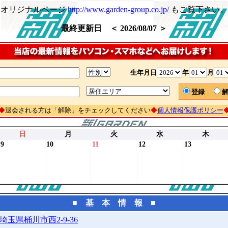
オリジナルページ
http://www.garden-group.co.jp/
もご覧下さい。
最終更新日 ＜ 2026/08/07 ＞
生年月日
年
月
登録
◆
退会される方は「解除」をチェックしてください
◆
個人情報保護ポリシー
日
月
火
水
木
9
10
11
12
13
■ 基 本 情 報 ■
埼玉県桶川市西2-9-36