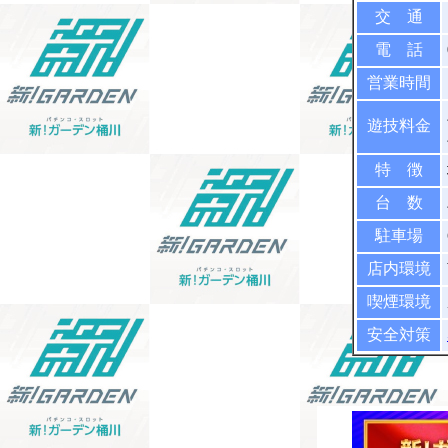
交 通
電 話
営業時間
遊技料金
特 徴
台 数
駐車場
店内環境
喫煙環境
安全対策