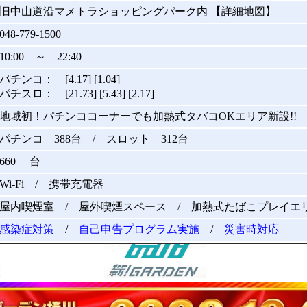
旧中山道沿マメトラショッピングパーク内 【詳細地図】
048-779-1500
10:00 ～ 22:40
パチンコ： [4.17] [1.04]
パチスロ： [21.73] [5.43] [2.17]
地域初！パチンココーナーでも加熱式タバコOKエリア新設!!
パチンコ 388台 / スロット 312台
660 台
Wi-Fi / 携帯充電器
屋内喫煙室 / 屋外喫煙スペース / 加熱式たばこプレイエ
感染症対策
/
自己申告プログラム実施
/
災害時対応