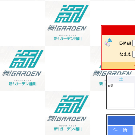
E-Mail
なまえ
土
8
8/
住 所