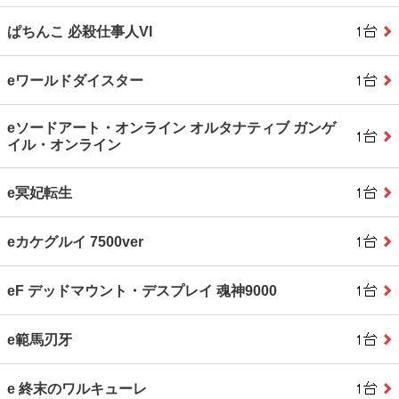
ぱちんこ 必殺仕事人VI
eワールドダイスター
eソードアート・オンライン オルタナティブ ガンゲ
イル・オンライン
e冥妃転生
eカケグルイ 7500ver
eF デッドマウント・デスプレイ 魂神9000
e範馬刃牙
e 終末のワルキューレ