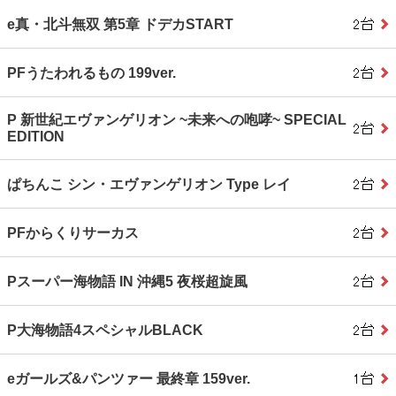
e真・北斗無双 第5章 ドデカSTART
PFうたわれるもの 199ver.
P 新世紀エヴァンゲリオン ~未来への咆哮~ SPECIAL
EDITION
ぱちんこ シン・エヴァンゲリオン Type レイ
PFからくりサーカス
Pスーパー海物語 IN 沖縄5 夜桜超旋風
P大海物語4スペシャルBLACK
eガールズ&パンツァー 最終章 159ver.