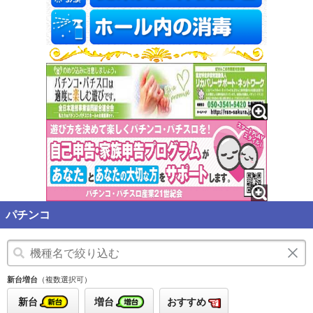
パチンコ
新台増台
（複数選択可）
新台
増台
おすすめ