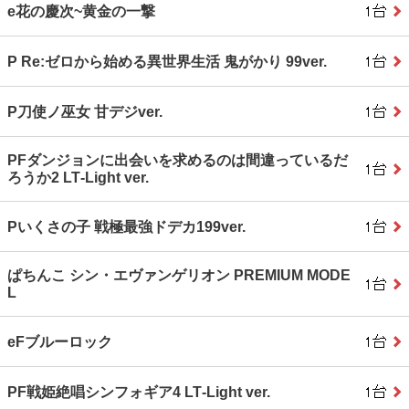
e花の慶次~黄金の一撃
P Re:ゼロから始める異世界生活 鬼がかり 99ver.
P刀使ノ巫女 甘デジver.
PFダンジョンに出会いを求めるのは間違っているだ
ろうか2 LT‐Light ver.
Pいくさの子 戦極最強ドデカ199ver.
ぱちんこ シン・エヴァンゲリオン PREMIUM MODE
L
eFブルーロック
PF戦姫絶唱シンフォギア4 LT‐Light ver.