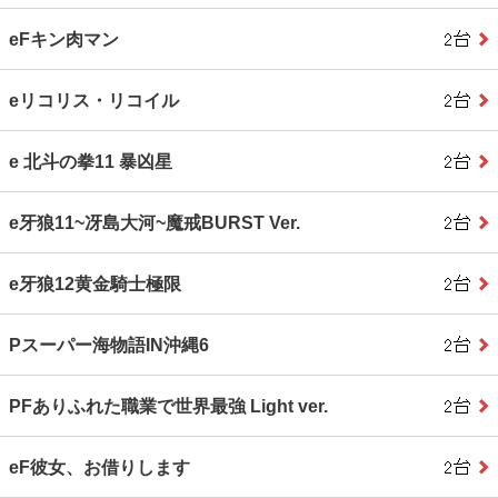
eFキン肉マン
eリコリス・リコイル
e 北斗の拳11 暴凶星
e牙狼11~冴島大河~魔戒BURST Ver.
e牙狼12黄金騎士極限
Pスーパー海物語IN沖縄6
PFありふれた職業で世界最強 Light ver.
eF彼女、お借りします