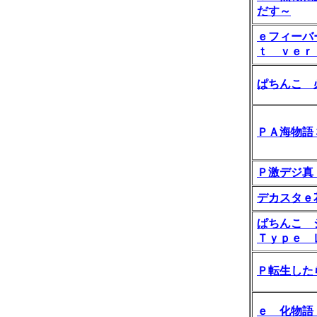
だす～
ｅフィーバ
ｔ ｖｅｒ
ぱちんこ 
ＰＡ海物語
Ｐ激デジ真
デカスタｅ
ぱちんこ 
Ｔｙｐｅ 
Ｐ転生した
ｅ 化物語