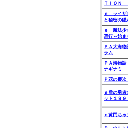
ＴＩＯＮ 
ｅ ライザ
と秘密の隠
ｅ 魔法少
遡行～始ま
ＰＡ大海物
ラム
ＰＡ海物語
ナギナミ
Ｐ花の慶次
ｅ盾の勇者
ット１９９
ｅ黄門ちゃ