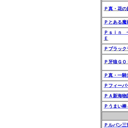
Ｐ真・花の
Ｐとある魔
Ｐｓｉｎ 
Ｅ
Ｐブラック
Ｐ牙狼ＧＯ
Ｐ真・一騎
Ｐフィーバ
ＰＡ新海物
Ｐうまい棒
Ｐルパン三