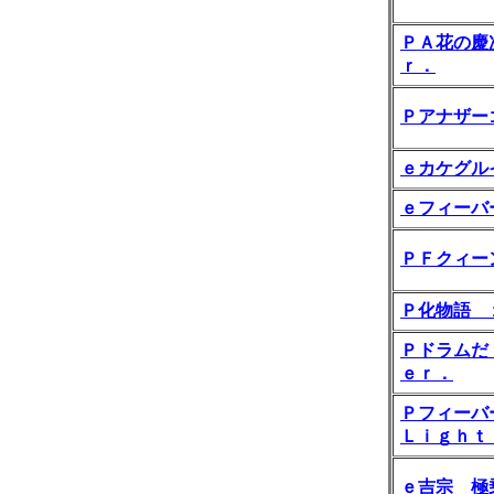
ＰＡ花の慶
ｒ．
Ｐアナザー
ｅカケグル
ｅフィーバ
ＰＦクィー
Ｐ化物語 
Ｐドラムだ
ｅｒ．
Ｐフィーバ
Ｌｉｇｈｔ
ｅ吉宗 極