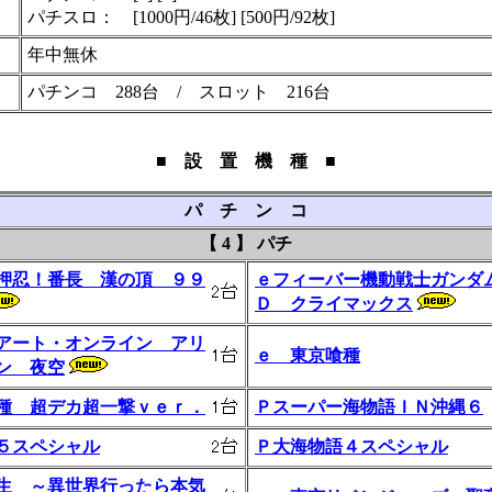
パチスロ： [1000円/46枚] [500円/92枚]
年中無休
パチンコ 288台 / スロット 216台
■ 設 置 機 種 ■
パ チ ン コ
【 4 】 パチ
押忍！番長 漢の頂 ９９
ｅフィーバー機動戦士ガンダ
Ｄ クライマックス
アート・オンライン アリ
ｅ 東京喰種
ン 夜空
種 超デカ超一撃ｖｅｒ．
Ｐスーパー海物語ＩＮ沖縄６
５スペシャル
Ｐ大海物語４スペシャル
生 ～異世界行ったら本気