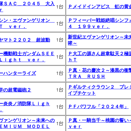
隊ＳＡＣ＿２０４５ 大入
Ｐメイドインアビス 虹の黄
ｒ
シン・エヴァンゲリオン
Ｐフィーバー戦姫絶唱シンフ
Ｔ ｖｅｒ．
４ １９９ｖｅｒ．
新世紀エヴァンゲリオン～未
ヤマト２２０２ 超波動
哮～
ー機動戦士ガンダムＳＥＥ
Ｐ大工の源さん超韋駄天２極
Ｌｉｇｈｔ ｖｅｒ．
ｈＴ
Ｐ真・花の慶次２～漆黒の衝
ーハンターライズ
ＴＲＡ ＲＵＳＨ
Ｐギルティクラウン２ プレ
学の超電磁砲２
イブチケット
ー炎炎ノ消防隊Ｌｉｇｈ
ＰＦパワフル「２０２４年」
．
ヴァンゲリオン～未来への
Ｐ真・一騎当千～桃園の誓い
ＥＭＩＵＭ ＭＯＤＥＬ
ｖｅｒ