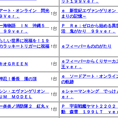
ット１９９ｖｅｒ．
アート・オンライン 閃光
ｅ 新世紀エヴァンゲリオン
９Ｖｅｒ．
まりの記憶～
ー海物語 ＩＮ 沖縄５
Ｐ Ｒｅ：ゼロから始める異
 ９９ｖｅｒ．
活 鬼がかり ９９ｖｅｒ．
らしい世界に祝福を！１９
のラッキートリガーに祝福
ｅフィーバーもののがたり
ｅフィーバーからくりサーカ
キオＧＲＥＥＮ
王ｖｅｒ．
ｅ ソードアート・オンライ
押忍！番長 漢の頂
の軌跡
シン・エヴァンゲリオン
ｅシャーマンキング でっけ
ＵＭ ＭＯＤＥＬ
ｅｒ．
ー炎炎ノ消防隊２ 紅丸ｖ
Ｐ 宇宙戦艦ヤマト２２０２
動 森雪 １９９ＬＴ ｖｅ