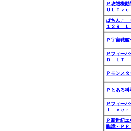
Ｐ攻殻機動
りＬＴｖｅ
ぱちんこ 
１２９ Ｌ
Ｐ宇宙戦艦
Ｐフィーバ
Ｄ ＬＴ－
Ｐモンスタ
Ｐとある科
Ｐフィーバ
ｔ ｖｅｒ
Ｐ新世紀エ
咆哮～ＰＲ