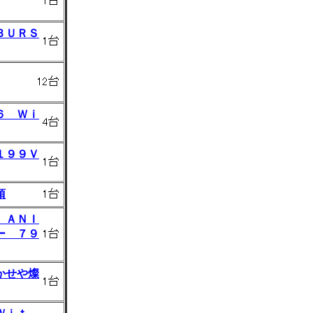
ＢＵＲＳ
６ Ｗｉ
１９９Ｖ
頂
 ＡＮＩ
ー ７９
かせや燦