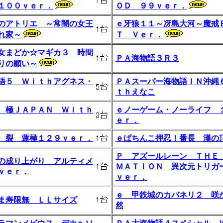
１００ｖｅｒ．
ＯＤ ９９ｖｅｒ．
のアトリエ ～常闇の女王
ｅ牙狼１１～冴島大河～魔戒
れ家～
Ｔ Ｖｅｒ．
女まどか☆マギカ３ 時間
ＰＡ海物語３Ｒ３
りの願い～
語５ Ｗｉｔｈアグネス・
ＰＡスーパー海物語ＩＮ沖縄
ｔｈえなこ
 極ＪＡＰＡＮ Ｗｉｔｈ
ｅノーゲーム・ノーライフ 
ｅｒ．
 裂 蓮極１２９ｖｅｒ．
ｅぱちんこ押忍！番長 漢の
Ｐ アズールレーン ＴＨＥ
の成り上がり アルティメ
ＭＡＴＩＯＮ 異次元トリガ
ｖｅｒ．
ｖｅｒ．
ｅ 甲鉄城のカバネリ２ 咲
ま寿限無 ＬＬサイズ
然