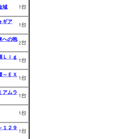
金域
ォギア
来への咆
源Ｌｉｇ
撃～ＥＸ
ミアムラ
～１２９