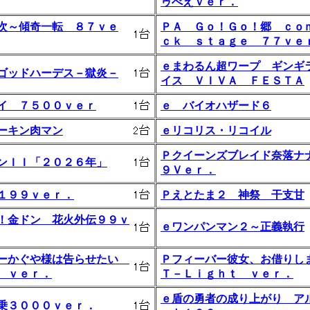
ゥべえｖｅｒ．
次～傾奇一転 ８７ｖｅ
ＰＡ Ｇｏ！Ｇｏ！郷 ｃｏ
ｃｋ ｓｔａｇｅ ７７ｖｅ
ｅまわるん超ワープ ギンギ
ゴッドハーデス－獄炎－
イス ＶＩＶＡ ＦＥＳＴＡ
イ ７５００ｖｅｒ
ｅ バイオハザード６
ーキン肉マン
ｅリコリス・リコイル
Ｐクイーンズブレイド奈落ナ
ンＩＩ「２０２６年」
９Ｖｅｒ．
１９９ｖｅｒ．
Ｐえとたま２ 神祭 干支甘
！金ドン 花火外伝９９ｖ
ｅワンパンマン２～正義執行
ーかぐや様は告らせたい
Ｐフィーバー彼女、お借りし
 ｖｅｒ．
Ｔ－Ｌｉｇｈｔ ｖｅｒ．
ｅ盾の勇者の成り上がり ア
乗３０００ｖｅｒ．