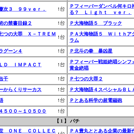
Ｐフィーバーダンベル何キロ
慶次３ ９９ｖｅｒ．
る？ Ｌｉｇｈｔ ｖｅｒ．
術の禁書目録２
Ｐ大海物語５ ブラック
七つの大罪 Ｘ－ＴＲＥＭ
ＰＡ大海物語５ Ｗｉｔｈア
ラム
ラグーン４
Ｐ北斗の拳 暴凶星
Ｐフィーバー戦姫絶唱シンフ
ＬＤ ＩＭＰＡＣＴ
黄金絶唱
当千
Ｐ七つの大罪２
ーからくりサーカス
Ｐ大海物語４スペシャルＢＬ
語
Ｐとある科学の超電磁砲
４５００～１０５００
【 1 】 パチ
世 ＯＮＥ ＣＯＬＬＥＣ
ＰＡ豊丸ととある企業の最新