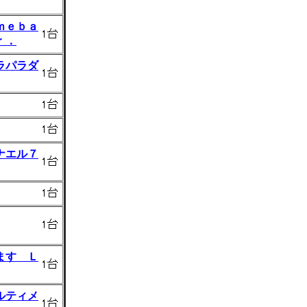
ｍｅｂａ
ｒ．
ラパラダ
ナエル７
ます Ｌ
ルティメ