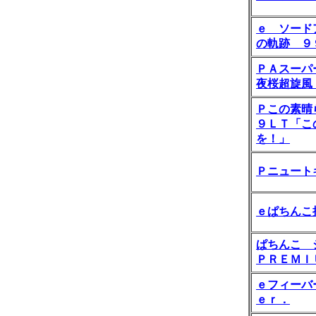
ｅ ソード
の軌跡 ９
ＰＡスーパ
夜桜超旋風
Ｐこの素晴
９ＬＴ「こ
を！」
Ｐニュート
ｅぱちんこ
ぱちんこ 
ＰＲＥＭＩ
ｅフィーバ
ｅｒ．