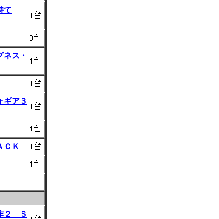
持て
グネス・
ォギア３
ＡＣＫ
作２ Ｓ