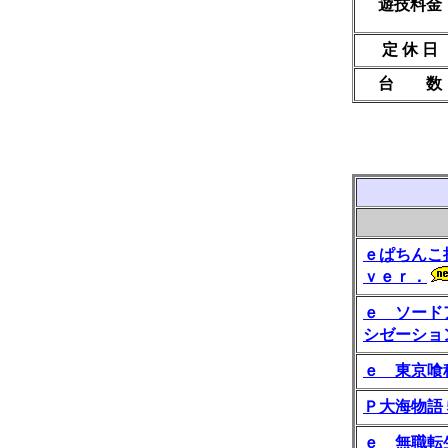
遊技料金
定 休 日
台 数
ｅぱちんこ
ｖｅｒ．
ｅ ソード
シゼーショ
ｅ 東京喰
Ｐ大海物語
ｅ 無職転