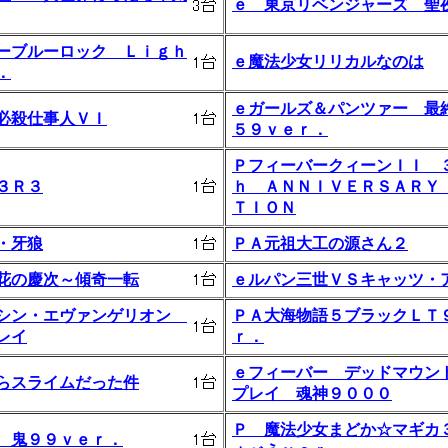
ｅ 東京リベンジャーズ 聖
ーブルーロック Ｌｉｇｈ
ｅ魔法少女リリカルなのは
．
ｅガールズ＆パンツァー 最
必殺仕事人ＶＩ
５９ｖｅｒ．
ＰフィーバークィーンＩＩ 
３Ｒ３
ｈ ＡＮＮＩＶＥＲＳＡＲＹ
ＴＩＯＮ
・牙狼
ＰＡ元祖大工の源さん２
花の慶次～傾奇一転
ｅルパン三世ＶＳキャッツ・
シン・エヴァンゲリオン
ＰＡ大海物語５ブラックＬＴ
レイ
ｒ．
ｅフィーバー デッドマウン
らスライムだった件
プレイ 魂神９０００
Ｐ 魔法少女まどか☆マギカ
 鬼９９ｖｅｒ．