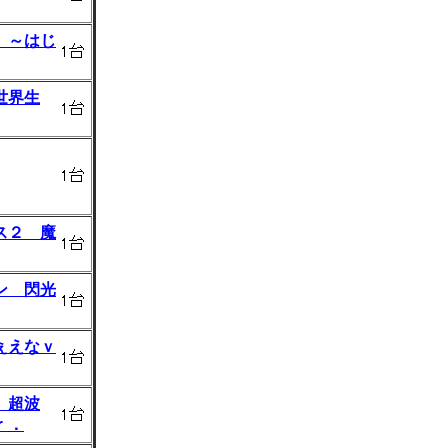
 ～はじ
世界生
ス２ 魔
ン 閃光
ぇえなｖ
 超波
ｒ．