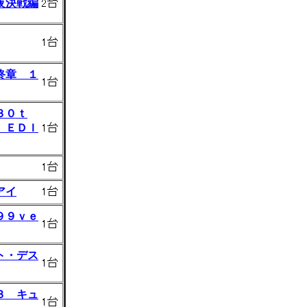
夜決戦編
終章 １
３０ｔ
 ＥＤＩ
アイ
９９ｖｅ
ト・デス
３ キュ