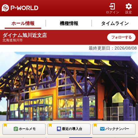
ログイン
設定
ホール情報
機種情報
タイムライン
ダイナム旭川近文店
フォローする
北海道旭川市
最終更新日：2026/08/08
ホールメモ
最近の導入台
バックナンバー