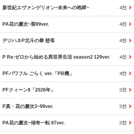
新世紀エヴァンゲリオン~未来への咆哮~
PA花の慶次~裂99ver.
デジハネP北斗の拳 慈母
P Re:ゼロから始める異世界生活 season2 129ver.
PFパワフル ごらく ver.「PB機」
PFクィーンII「2026年」
P真・花の慶次3~99ver.
PA花の慶次~傾奇一転 87ver.