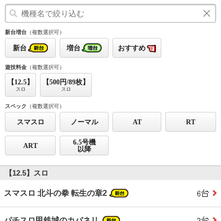
新台増台
（複数選択可）
新台
増台
おすすめ
遊技料金
（複数選択可）
【12.5】
【500円/89枚】
スロ
スロ
スペック
（複数選択可）
スマスロ
ノーマル
AT
RT
6.5号機
ART
以降
【12.5】スロ
スマスロ 北斗の拳 転生の章2
パチスロ甲鉄城のカバネリ