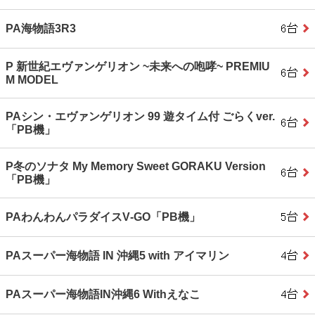
PA海物語3R3
P 新世紀エヴァンゲリオン ~未来への咆哮~ PREMIU
M MODEL
PAシン・エヴァンゲリオン 99 遊タイム付 ごらくver.
「PB機」
P冬のソナタ My Memory Sweet GORAKU Version
「PB機」
PAわんわんパラダイスV‐GO「PB機」
PAスーパー海物語 IN 沖縄5 with アイマリン
PAスーパー海物語IN沖縄6 Withえなこ