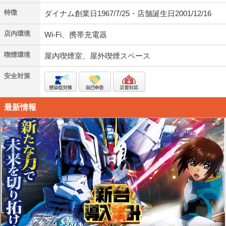
特徴
ダイナム創業日1967/7/25・店舗誕生日2001/12/16
店内環境
Wi-Fi、携帯充電器
喫煙環境
屋内喫煙室、屋外喫煙スペース
安全対策
最新情報