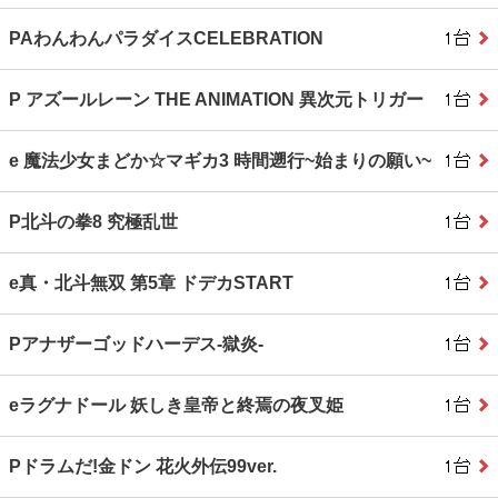
PAわんわんパラダイスCELEBRATION
P アズールレーン THE ANIMATION 異次元トリガー
e 魔法少女まどか☆マギカ3 時間遡行~始まりの願い~
P北斗の拳8 究極乱世
e真・北斗無双 第5章 ドデカSTART
Pアナザーゴッドハーデス‐獄炎‐
eラグナドール 妖しき皇帝と終焉の夜叉姫
Pドラムだ!金ドン 花火外伝99ver.