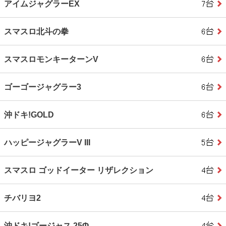
アイムジャグラーEX
スマスロ北斗の拳
スマスロモンキーターンV
ゴーゴージャグラー3
沖ドキ!GOLD
ハッピージャグラーV III
スマスロ ゴッドイーター リザレクション
チバリヨ2
沖ドキ!ゴージャス 25Φ