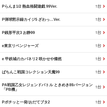
Pらんま1/2 熱血格闘遊戯 99Ver.
P弾球黙示録カイジ5 ざわっ…Ver.
P銭形平次3 お静99
e東京リベンジャーズ
e 甲鉄城のカバネリ2 咲かせや燦然
ぱちんこ戦国コレクション天魔99
PA戦国乙女レジェンドバトル ときめき89バージョン
「PB機」
Pポチッと一発!おだてブタ2