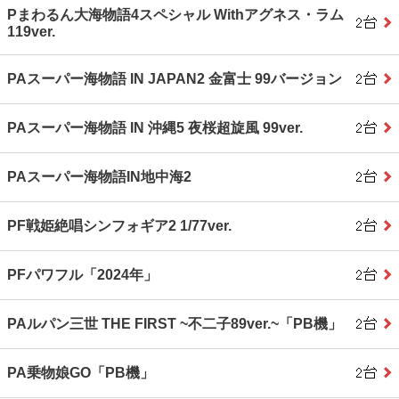
Pまわるん大海物語4スペシャル Withアグネス・ラム
119ver.
PAスーパー海物語 IN JAPAN2 金富士 99バージョン
PAスーパー海物語 IN 沖縄5 夜桜超旋風 99ver.
PAスーパー海物語IN地中海2
PF戦姫絶唱シンフォギア2 1/77ver.
PFパワフル「2024年」
PAルパン三世 THE FIRST ~不二子89ver.~「PB機」
PA乗物娘GO「PB機」