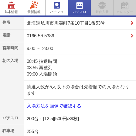
基本情報
最新情報
パチンコ
パチスロ
新台入替
カレンダー
住所
北海道旭川市川端町7条10丁目1番53号
電話
0166-59-5386
営業時間
9:00 ～ 23:00
朝の入場
08:45 抽選時間
08:55 再整列
09:00 入場開始
抽選人数が5人以下の場合は先着順での入場となり
ます
入場方法を画像で確認する
パチスロ
200台：[12.5][500円/89枚]
駐車場
255台