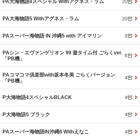
PA大海物語4スペシャル Withアグネス・ラム
PA大海物語5 Withアグネス・ラム
PAスーパー海物語 IN 沖縄5 with アイマリン
PAシン・エヴァンゲリオン 99 遊タイム付 ごらくver.
「PB機」
PAコマコマ倶楽部with坂本冬美 ごらくバージョン
「PB機」
P大海物語4スペシャルBLACK
P大海物語5 ブラック
PAスーパー海物語IN沖縄6 Withえなこ