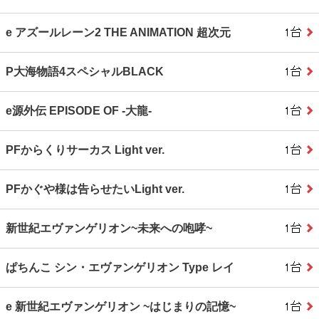
e アズールレーン2 THE ANIMATION 超次元
P大海物語4スペシャルBLACK
e源外伝 EPISODE OF ‐大龍‐
PFからくりサーカス Light ver.
PFかぐや様は告らせたいLight ver.
新世紀エヴァンゲリオン~未来への咆哮~
ぱちんこ シン・エヴァンゲリオン Type レイ
e 新世紀エヴァンゲリオン ~はじまりの記憶~