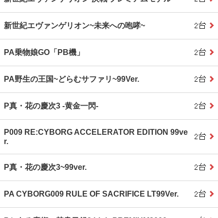
新世紀エヴァンゲリオン~未来への咆哮~
PA乗物娘GO「PB機」
PA野生の王国~どらむサファリ~99Ver.
P真・花の慶次3 ‐黄金一閃‐
P009 RE:CYBORG ACCELERATOR EDITION 99ve
r.
P真・花の慶次3~99ver.
PA CYBORG009 RULE OF SACRIFICE LT99Ver.