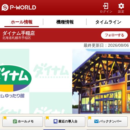
ログイン
設定
ホール情報
機種情報
タイムライン
ダイナム手稲店
フォローする
北海道札幌市手稲区
最終更新日：2026/08/06
ホールメモ
最近の導入台
バックナンバー