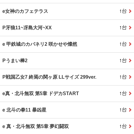
e女神のカフェテラス
P牙狼11~冴島大河~XX
e 甲鉄城のカバネリ2 咲かせや燦然
Pうまい棒2
P戦国乙女7 終焉の関ヶ原 LLサイズ 299ver.
e真・北斗無双 第5章 ドデカSTART
e 北斗の拳11 暴凶星
e 真・北斗無双 第5章 夢幻闘双