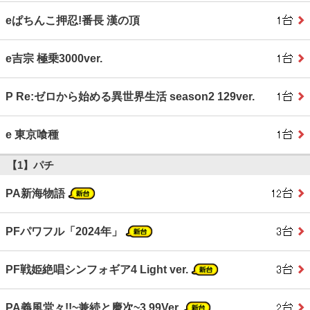
eぱちんこ押忍!番長 漢の頂
e吉宗 極乗3000ver.
P Re:ゼロから始める異世界生活 season2 129ver.
e 東京喰種
【1】パチ
PA新海物語
PFパワフル「2024年」
PF戦姫絶唱シンフォギア4 Light ver.
PA義風堂々!!~兼続と慶次~3 99Ver.