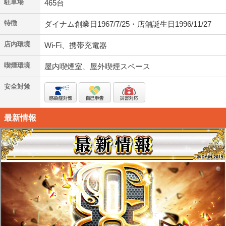
駐車場
465台
特徴
ダイナム創業日1967/7/25・店舗誕生日1996/11/27
店内環境
Wi-Fi、携帯充電器
喫煙環境
屋内喫煙室、屋外喫煙スペース
安全対策
最新情報