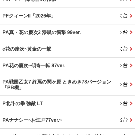
PFクィーンII「2026年」
PA真・花の慶次2 漆黒の衝撃 99ver.
e花の慶次~黄金の一撃
PA花の慶次~傾奇一転 87ver.
PA戦国乙女7 終焉の関ヶ原 ときめき78バージョン
「PB機」
P北斗の拳 強敵 LT
PAナナシー~お江戸77ver.~