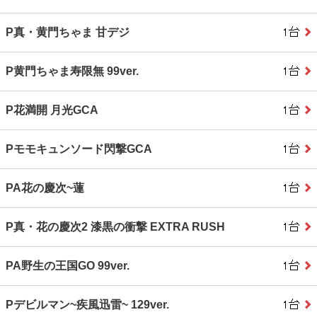
P真・黄門ちゃま 甘デジ
P黄門ちゃま寿限無 99ver.
P花満開 月光GCA
Pモモキュンソード閃撃GCA
PA花の慶次~蓮
P真・花の慶次2 漆黒の衝撃 EXTRA RUSH
PA野生の王国GO 99ver.
Pデビルマン~疾風迅雷~ 129ver.