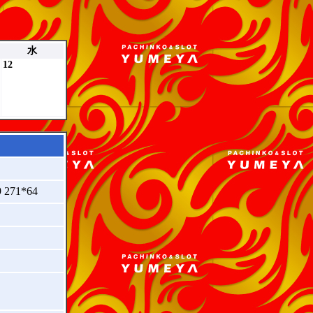
水
12
71*64