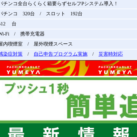
パチンコ全台らくらく箱要らずセルフPシステム導入！
パチンコ 320台 / スロット 192台
512 台
Wi-Fi / 携帯充電器
屋内喫煙室 / 屋外喫煙スペース
感染症対策
/
自己申告プログラム実施
/
災害時対応