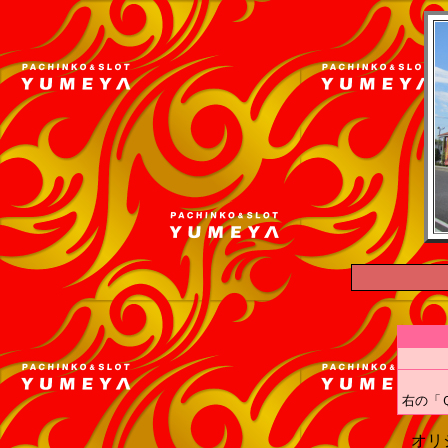
右の「
オリ