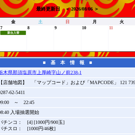
最終更新日 ＜ 2026/08/06 ＞
金
土
日
月
火
7
8
9
10
11
新台入替
■ 基 本 情 報 ■
栃木県那須塩原市上厚崎字山ノ前238-1
【店舗地図】 「マップコード」および「MAPCODE」 121 739 2
0287-62-5411
09:00 ～ 22:45
08:40 入場抽選開始
パチンコ： [4] [1000円/900玉]
パチスロ： [1000円/46枚]