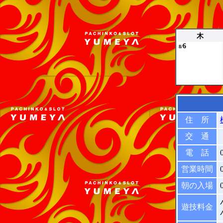
木
6
8/
住 所
交 通
電 話
営業時間
朝の入場
遊技料金