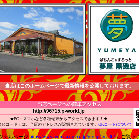
当店はこのホームページで最新情報を公開しております。
http://96715.p-world.jp
★PC・スマホなど各種端末からアクセスできます！★
ＱＲコード」は、当店のアドレスが記録されています。
QRコードについて
ジナルページ
https://www.yume-corp.co.jp/group/area30/
もご覧下