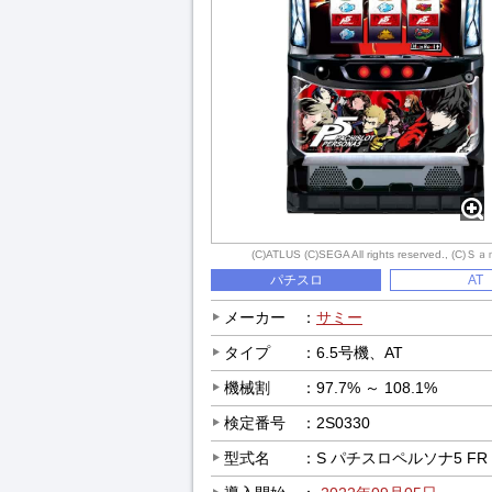
(C)ATLUS (C)SEGA All rights reserved., (C)
パチスロ
AT
メーカー ：
サミー
タイプ ：
6.5号機、AT
機械割 ：
97.7% ～ 108.1%
検定番号 ：2S0330
型式名 ：
S パチスロペルソナ5 FR