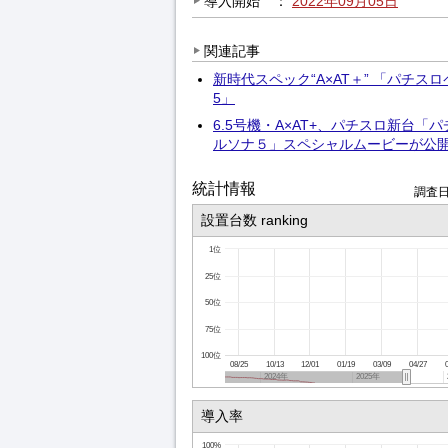
導入開始 ：
2022年09月05日
関連記事
新時代スペック“A×AT＋” 「パチス
5」
6.5号機・A×AT+、パチスロ新台「
ルソナ５」スペシャルムービーが公
統計情報
調査日：
設置台数 ranking
1位
25位
50位
75位
100位
08/25
10/13
12/01
01/19
03/09
04/27
2024年
2025年
導入率
100%