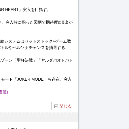
R HEART」突入を目指す。
り、突入時に揃った図柄で期待度&演出が
続し、継続システムはセットストック+ゲーム数
バトルやペルソナチャンスを抽選する。
化ゾーン「聖杯決戦」「ヤルダバオトバト
モード「JOKER MODE」も存在。突入
査値)
閉じる