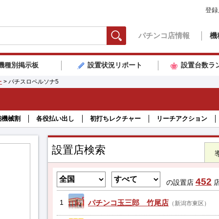
登録
パチンコ店情報
機
検索
機種別掲示板
設置状況リポート
設置台数ラ
ー
> パチスロペルソナ5
細機械割
各役払い出し
初打ちレクチャー
リーチアクション
設置店検索
452
の設置店
1
パチンコ玉三郎 竹尾店
（新潟市東区）