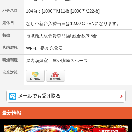
パチスロ
104台：[1000円/111枚][1000円/222枚]
定休日
なし※新台入替当日は12:00 OPENになります。
特徴
地域最大級低貸専門店! 総台数385台!
店内環境
Wi-Fi、携帯充電器
喫煙環境
屋内喫煙室、屋外喫煙スペース
安全対策
メールでも受け取る
最新情報