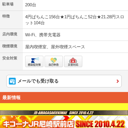
駐車場
200台
特徴
4円ぱちんこ156台★1円ぱちんこ52台★21.28円スロ
ット104台
店内環境
Wi-Fi、携帯充電器
喫煙環境
屋内喫煙室、屋外喫煙スペース
安全対策
メールでも受け取る
最新情報