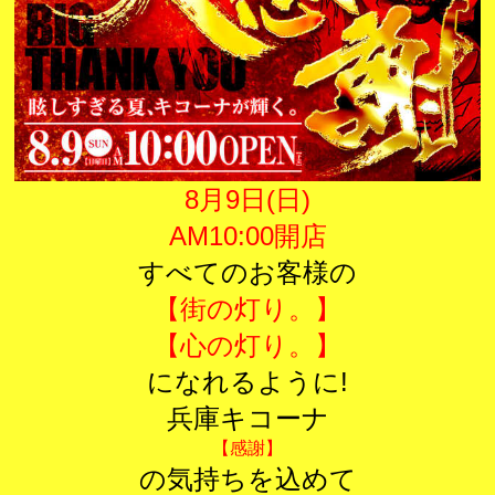
8月9日(日)
AM10:00開店
すべてのお客様の
【街の灯り。】
【心の灯り。】
になれるように!
兵庫キコーナ
【感謝】
の気持ちを込めて