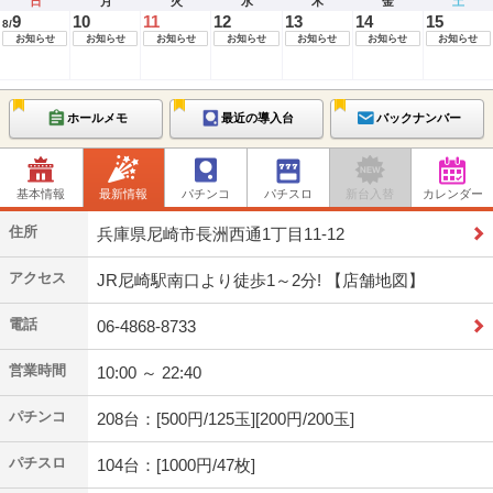
日
月
火
水
木
金
土
9
10
11
12
13
14
15
8/
お知らせ
お知らせ
お知らせ
お知らせ
お知らせ
お知らせ
お知らせ
ホールメモ
最近の導入台
バックナンバー
基本情報
最新情報
パチンコ
パチスロ
新台入替
カレンダー
住所
兵庫県尼崎市長洲西通1丁目11-12
アクセス
JR尼崎駅南口より徒歩1～2分! 【店舗地図】
電話
06-4868-8733
営業時間
10:00 ～ 22:40
パチンコ
208台：[500円/125玉][200円/200玉]
パチスロ
104台：[1000円/47枚]