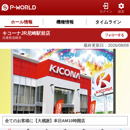
ログイン
設定
ホール情報
機種情報
タイムライン
キコーナJR尼崎駅前店
フォローする
兵庫県尼崎市
最終更新日：2026/08/08
全てのお客様に【大感謝】本日AM10時開店