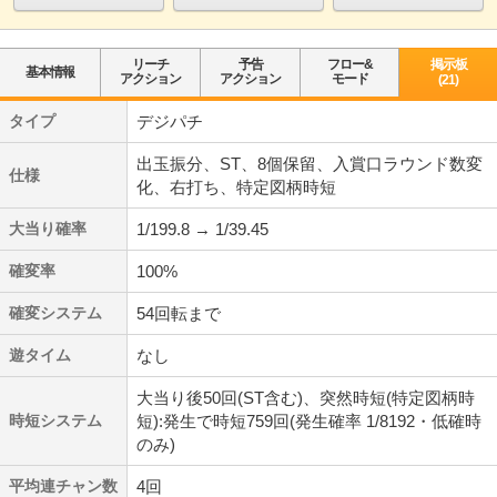
リーチ
予告
フロー&
掲示板
基本情報
アクション
アクション
モード
(21)
タイプ
デジパチ
出玉振分、ST、8個保留、入賞口ラウンド数変
仕様
化、右打ち、特定図柄時短
大当り確率
1/199.8 → 1/39.45
確変率
100%
確変システム
54回転まで
遊タイム
なし
大当り後50回(ST含む)、突然時短(特定図柄時
時短システム
短):発生で時短759回(発生確率 1/8192・低確時
のみ)
平均連チャン数
4回