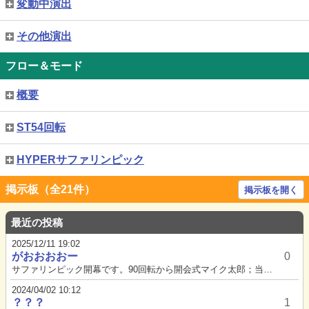
変動中演出
その他演出
フロー＆モード
概要
ST54回転
HYPERサファリンピック
掲示板（全21件）
掲示板を開く
最近の投稿
2025/12/11 19:02
がおおおおー
0
サファリンピック開幕です。90回転から開会式マイク太郎；当たらないぞさあ当てろ当てろマイク太郎；おおお、なんと赤保留これ...
2024/04/02 10:12
？？？
1