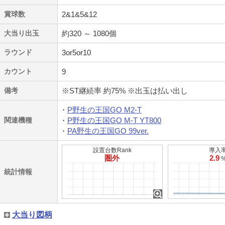
賞球数
2&1&5&12
大当り出玉
約320 ～ 1080個
ラウンド
3or5or10
カウント
9
備考
※ST継続率 約75% ※出玉は払い出し
P野生の王国GO M2‐T
関連機種
P野生の王国GO M‐T YT800
PA野生の王国GO 99ver.
設置台数Rank
導入
圏外
2.9
統計情報
大当り図柄