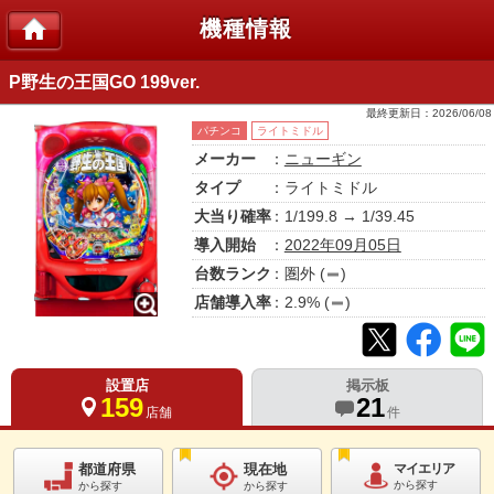
機種情報
P野生の王国GO 199ver.
最終更新日：
2026/06/08
パチンコ
ライトミドル
メーカー
：
ニューギン
タイプ
：ライトミドル
大当り確率
：1/199.8 → 1/39.45
導入開始
：
2022年09月05日
台数ランク
：
圏外
(
)
店舗導入率
：
2.9
% (
)
設置店
掲示板
159
21
店舗
件
都道府県
現在地
マイエリア
から探す
から探す
から探す