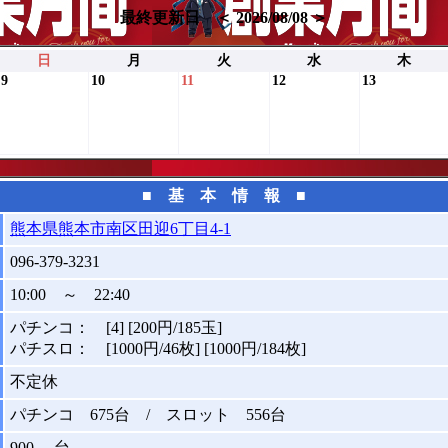
最終更新日 ＜ 2026/08/08 ＞
日
月
火
水
木
9
10
11
12
13
■ 基 本 情 報 ■
熊本県熊本市南区田迎6丁目4-1
096-379-3231
10:00 ～ 22:40
パチンコ： [4] [200円/185玉]
パチスロ： [1000円/46枚] [1000円/184枚]
不定休
パチンコ 675台 / スロット 556台
900 台