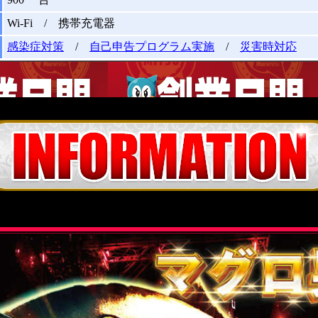
Wi-Fi / 携帯充電器
感染症対策
/
自己申告プログラム実施
/
災害時対応