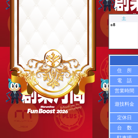
土
8
8/
住 所
電 話
営業時間
遊技料金
定休日
台 数
駐車場