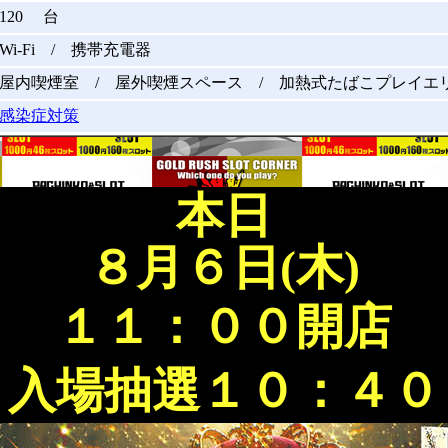
120 台
Wi-Fi / 携帯充電器
屋内喫煙室 / 屋外喫煙スペース / 加熱式たばこプレイエ
感染症対策
本日
８月６日(木)
１１：００開店
入場抽選１０：４０