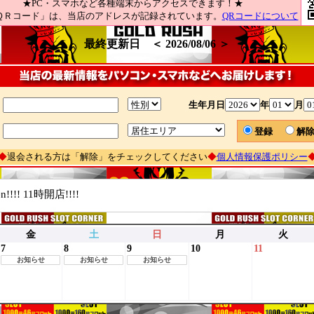
★PC・スマホなど各種端末からアクセスできます！★
ＱＲコード」は、当店のアドレスが記録されています。
QRコードについて
最終更新日 ＜ 2026/08/06 ＞
生年月日
年
月
登録
解
◆
退会される方は「解除」をチェックしてください
◆
個人情報保護ポリシー
n!!!! 11時開店!!!!
金
土
日
月
火
7
8
9
10
11
お知らせ
お知らせ
お知らせ