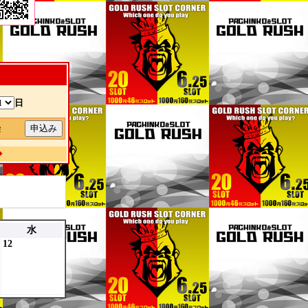
日
除
◆
水
12