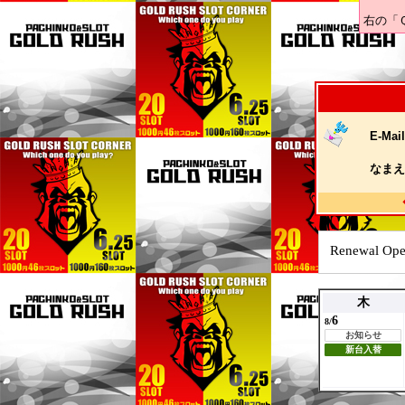
右の「
E-Mail
なまえ
Renewal Ope
木
6
8/
お知らせ
新台入替