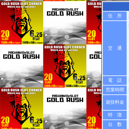
住 所
交 通
電 話
営業時間
遊技料金
特 徴
台 数