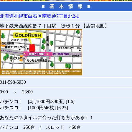
■ 基 本 情 報 ■
北海道札幌市白石区南郷通7丁目北2-1
地下鉄東西線南郷７丁目駅 徒歩１分 【店舗地図】
011-598-6930
9:00 ～ 23:00
パチンコ： [4] [1000円/890玉] [1.6]
パチスロ： [1000円/46枚] [6.25]
あなたのスタイルに合った打ち方がある！！
パチンコ 256台 / スロット 460台