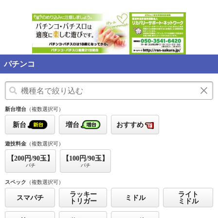
パチンコ
新台増台
（複数選択可）
新台
増台
おすすめ
遊技料金
（複数選択可）
【200円/90玉】
【100円/90玉】
パチ
パチ
スペック
（複数選択可）
ラッキー
ライト
スマパチ
ミドル
トリガー
ミドル