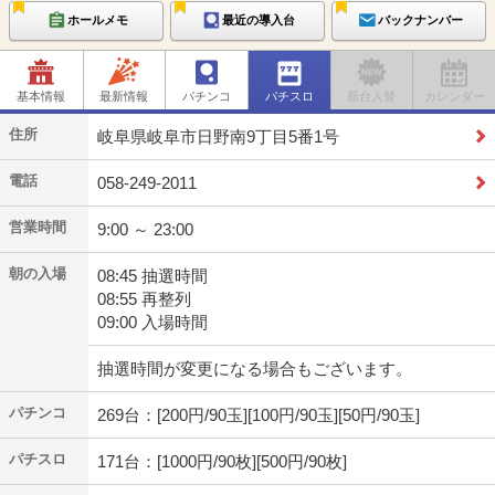
ホールメモ
最近の導入台
バックナンバー
基本情報
最新情報
パチンコ
パチスロ
新台入替
カレンダー
住所
岐阜県岐阜市日野南9丁目5番1号
電話
058-249-2011
営業時間
9:00 ～ 23:00
朝の入場
08:45 抽選時間
08:55 再整列
09:00 入場時間
抽選時間が変更になる場合もございます。
パチンコ
269台：[200円/90玉][100円/90玉][50円/90玉]
パチスロ
171台：[1000円/90枚][500円/90枚]