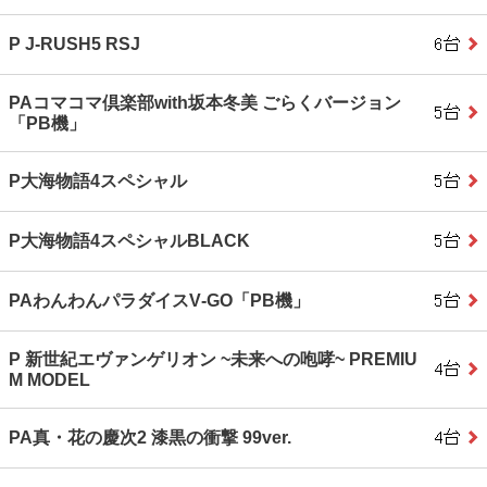
P J‐RUSH5 RSJ
PAコマコマ倶楽部with坂本冬美 ごらくバージョン
「PB機」
P大海物語4スペシャル
P大海物語4スペシャルBLACK
PAわんわんパラダイスV‐GO「PB機」
P 新世紀エヴァンゲリオン ~未来への咆哮~ PREMIU
M MODEL
PA真・花の慶次2 漆黒の衝撃 99ver.