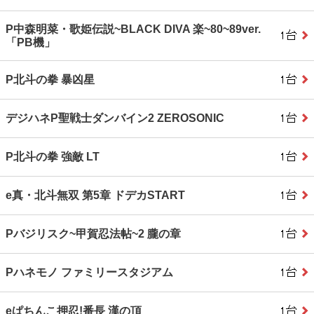
P中森明菜・歌姫伝説~BLACK DIVA 楽~80~89ver.
「PB機」
P北斗の拳 暴凶星
デジハネP聖戦士ダンバイン2 ZEROSONIC
P北斗の拳 強敵 LT
e真・北斗無双 第5章 ドデカSTART
Pバジリスク~甲賀忍法帖~2 朧の章
Pハネモノ ファミリースタジアム
eぱちんこ押忍!番長 漢の頂