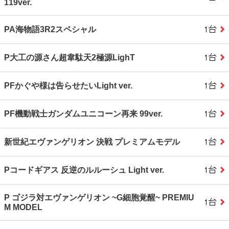
119ver.
PA海物語3R2スペシャル
P大工の源さん超韋駄天2極源LighT
PFかぐや様は告らせたいLight ver.
PF機動戦士ガンダムユニコーン再来 99ver.
新世紀エヴァンゲリオン 決戦 プレミアムモデル
Pコードギアス 反逆のルルーシュ Light ver.
P ゴジラ対エヴァンゲリオン ~G細胞覚醒~ PREMIU
M MODEL