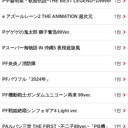
P中森明菜・歌姫伝説~THE BEST LEGEND~1/99ver
e アズールレーン2 THE ANIMATION 超次元
Pゲゲゲの鬼太郎 獅子奮迅99Ver.
Pスーパー海物語 IN 沖縄5 夜桜超旋風
PF炎炎ノ消防隊
PFパワフル「2024年」
PF機動戦士ガンダムユニコーン再来 99ver.
PF戦姫絶唱シンフォギア4 Light ver.
PAルパン三世 THE FIRST ~不二子89ver.~「PB機」