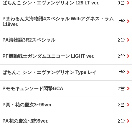
ぱちんこ シン・エヴァンゲリオン 129 LT ver.
Pまわるん大海物語4スペシャル Withアグネス・ラム
119ver.
PA海物語3R2スペシャル
PF機動戦士ガンダムユニコーン LIGHT ver.
ぱちんこ シン・エヴァンゲリオン Type レイ
Pモモキュンソード閃撃GCA
P真・花の慶次3~99ver.
PA花の慶次~裂99ver.