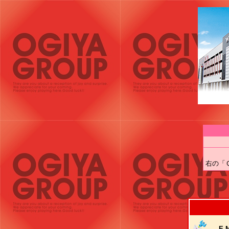
右の「
E-M