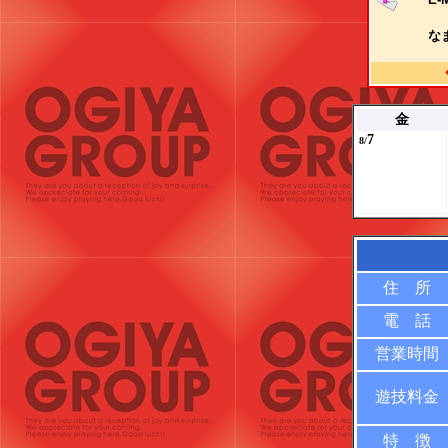
な
金
7
8/
住 所
電 話
営業時間
遊技料金
特 徴