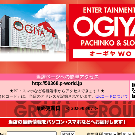
http://50368.p-world.jp
★PC・スマホなど各種端末からアクセスできます！★
ＱＲコード」は、当店のアドレスが記録されています。
QRコードについて
最終更新日 ＜ 2026/08/07 ＞
生年月日
年
ail