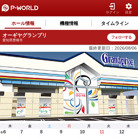
ログイン
設定
ホール情報
機種情報
タイムライン
オーギヤグランプリ
フォローする
愛知県豊橋市
最終更新日：2026/08/06
木
金
土
日
月
火
水
6
7
8
9
10
11
12
8/