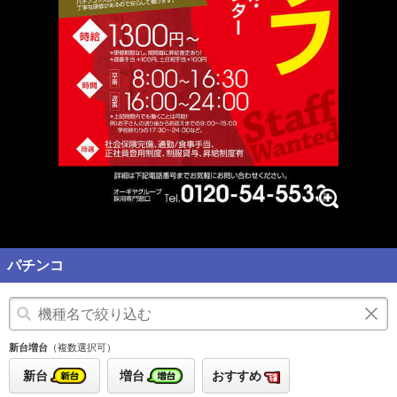
パチンコ
新台増台
（複数選択可）
新台
増台
おすすめ