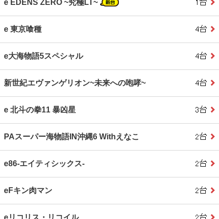
e EDENS ZERO ~究極LT~
e 東京喰種
e大海物語5スペシャル
新世紀エヴァンゲリオン~未来への咆哮~
e 北斗の拳11 暴凶星
PAスーパー海物語IN沖縄6 Withえなこ
e86‐エイティシックス‐
eFキン肉マン
eリコリス・リコイル