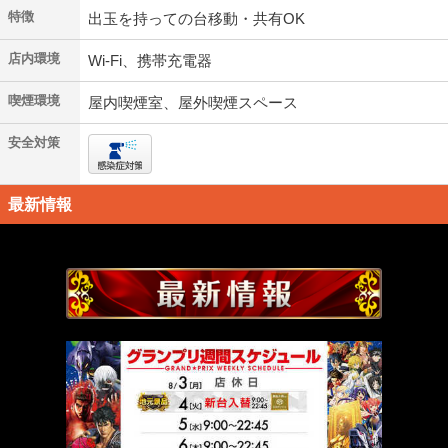
特徴
出玉を持っての台移動・共有OK
店内環境
Wi-Fi、携帯充電器
喫煙環境
屋内喫煙室、屋外喫煙スペース
安全対策
最新情報