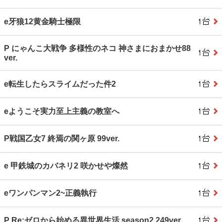
e牙狼12黄金騎士極限
P にゃんこ大戦争 多様性のネコ 神さまにおまかせ88
ver.
e転生したらスライムだった件2
eようこそ実力至上主義の教室へ
P戦国乙女7 終焉の関ヶ原 99ver.
e 甲鉄城のカバネリ2 咲かせや燦然
eワンパンマン2~正義執行
P Re:ゼロから始める異世界生活 season2 249ver.