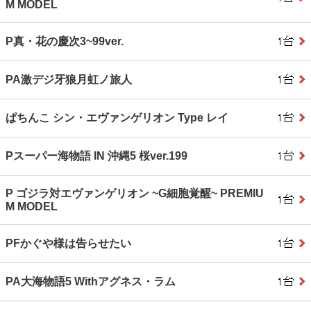
M MODEL
P真・花の慶次3~99ver.
PA激デジ牙狼月虹ノ旅人
ぱちんこ シン・エヴァンゲリオン Type レイ
Pスーパー海物語 IN 沖縄5 桜ver.199
P ゴジラ対エヴァンゲリオン ~G細胞覚醒~ PREMIU
M MODEL
PFかぐや様は告らせたい
PA大海物語5 Withアグネス・ラム