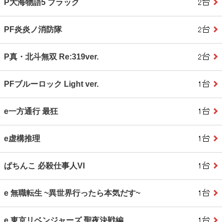
P大海物語5 ブラック
PF炎炎ノ消防隊
P真・北斗無双 Re:319ver.
PFブルーロック Light ver.
e一方通行 最狂
e虚構推理
ぱちんこ 必殺仕事人VI
e 無職転生 ~異世界行ったら本気だす~
e 東京リベンジャーズ 聖夜決戦編