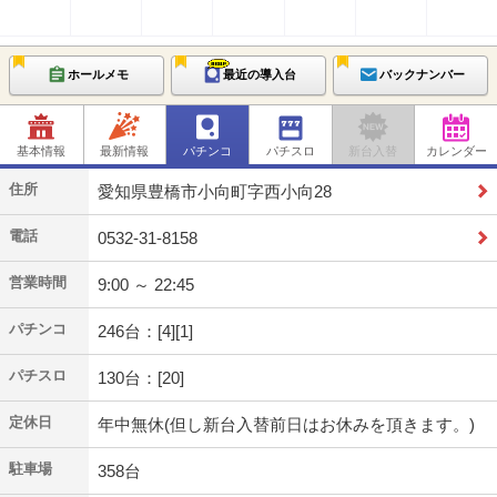
ホールメモ
最近の導入台
バックナンバー
基本情報
最新情報
パチンコ
パチスロ
新台入替
カレンダー
住所
愛知県豊橋市小向町字西小向28
電話
0532-31-8158
営業時間
9:00 ～ 22:45
パチンコ
246台：[4][1]
パチスロ
130台：[20]
定休日
年中無休(但し新台入替前日はお休みを頂きます。)
駐車場
358台