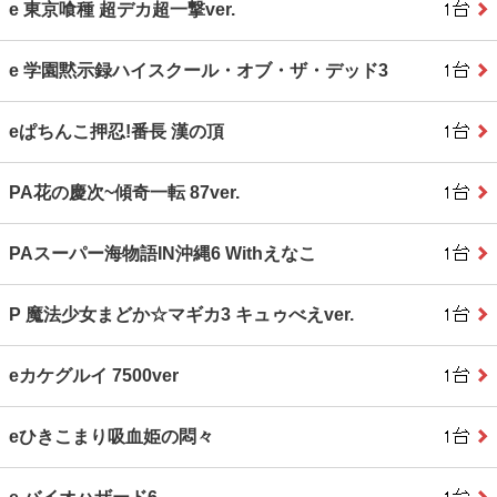
e 東京喰種 超デカ超一撃ver.
e 学園黙示録ハイスクール・オブ・ザ・デッド3
eぱちんこ押忍!番長 漢の頂
PA花の慶次~傾奇一転 87ver.
PAスーパー海物語IN沖縄6 Withえなこ
P 魔法少女まどか☆マギカ3 キュゥべえver.
eカケグルイ 7500ver
eひきこまり吸血姫の悶々