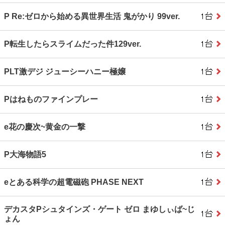
P Re:ゼロから始める異世界生活 鬼がかり 99ver.
P転生したらスライムだった件129ver.
PLT激デジ ジューシーハニー極嬢
Pはねものファインプレー
e花の慶次~黄金の一撃
P大海物語5
eとある科学の超電磁砲 PHASE NEXT
デカスタPシュタインズ・ゲート ゼロ まゆしぃば~じ
ょん