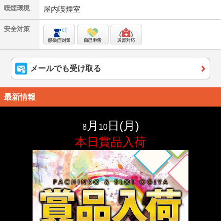
喫煙環境
屋内喫煙室
安全対策
メールでも受け取る
最新情報
月
日(
月
)
8
10
本日賞品入荷