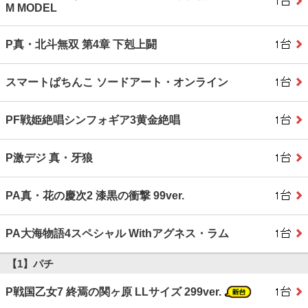
M MODEL
P真・北斗無双 第4章 下剋上闘
スマートぱちんこ ソードアート・オンライン
PF戦姫絶唱シンフォギア3黄金絶唱
P激デジ 真・牙狼
PA真・花の慶次2 漆黒の衝撃 99ver.
PA大海物語4スペシャル Withアグネス・ラム
【1】パチ
P戦国乙女7 終焉の関ヶ原 LLサイズ 299ver.