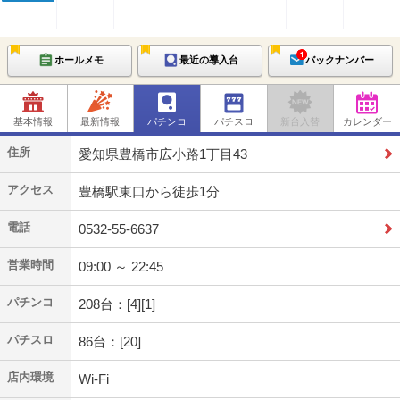
ホールメモ
最近の導入台
バックナンバー
基本情報
最新情報
パチンコ
パチスロ
新台入替
カレンダー
住所
愛知県豊橋市広小路1丁目43
アクセス
豊橋駅東口から徒歩1分
電話
0532-55-6637
営業時間
09:00 ～ 22:45
パチンコ
208台：[4][1]
パチスロ
86台：[20]
店内環境
Wi-Fi