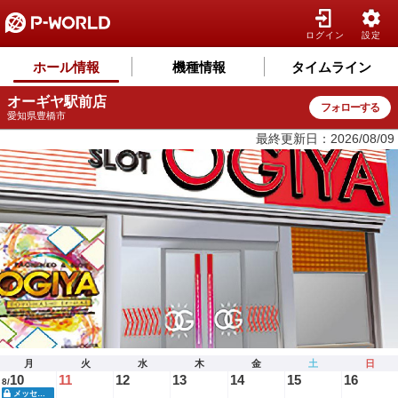
ログイン
設定
ホール情報
機種情報
タイムライン
オーギヤ駅前店
フォローする
愛知県豊橋市
最終更新日：2026/08/09
月
火
水
木
金
土
日
10
11
12
13
14
15
16
8/
メッセージ