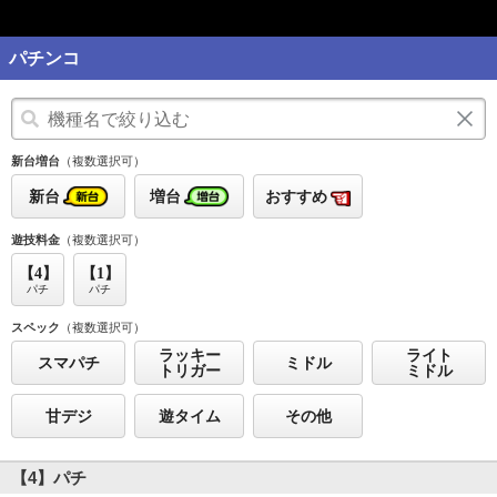
パチンコ
新台増台
（複数選択可）
新台
増台
おすすめ
遊技料金
（複数選択可）
【4】
【1】
パチ
パチ
スペック
（複数選択可）
ラッキー
ライト
スマパチ
ミドル
トリガー
ミドル
甘デジ
遊タイム
その他
【4】パチ