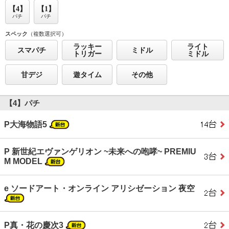
【4】
【1】
パチ
パチ
スペック
（複数選択可）
ラッキー
ライト
スマパチ
ミドル
トリガー
ミドル
甘デジ
遊タイム
その他
【4】パチ
P大海物語5
P 新世紀エヴァンゲリオン ~未来への咆哮~ PREMIU
M MODEL
e ソードアート・オンライン アリシゼーション 夜空
P真・花の慶次3