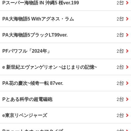
Pスーパー海物語 IN 沖縄5 桜ver.199
PA大海物語5 Withアグネス・ラム
PA大海物語5ブラックLT99ver.
PFパワフル「2024年」
e 新世紀エヴァンゲリオン ~はじまりの記憶~
PA花の慶次~傾奇一転 87ver.
Pとある科学の超電磁砲
e東京リベンジャーズ