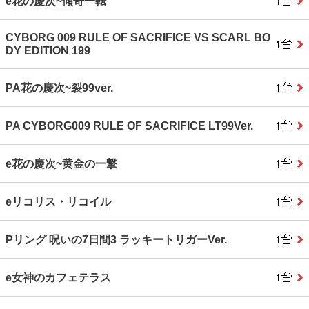
e花の慶次~傾奇一転
CYBORG 009 RULE OF SACRIFICE VS SCARL BO
DY EDITION 199
PA花の慶次~裂99ver.
PA CYBORG009 RULE OF SACRIFICE LT99Ver.
e花の慶次~黄金の一撃
eリコリス・リコイル
Pリング 呪いの7日間3 ラッキートリガーVer.
e女神のカフェテラス