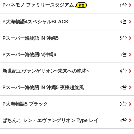
Pハネモノ ファミリースタジアム
P大海物語4スペシャルBLACK
Pスーパー海物語 IN 沖縄5
Pスーパー海物語IN沖縄6
新世紀エヴァンゲリオン~未来への咆哮~
Pスーパー海物語 IN 沖縄5 夜桜超旋風
P大海物語5 ブラック
ぱちんこ シン・エヴァンゲリオン Type レイ