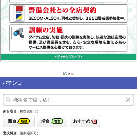
パチンコ
新台増台
（複数選択可）
新台
増台
おすすめ
遊技料金
（複数選択可）