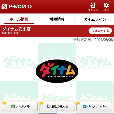
ログイン
設定
ホール情報
機種情報
タイムライン
ダイナム安来店
フォローする
島根県安来市
最終更新日：2026/08/08
ホールメモ
最近の導入台
バックナンバー