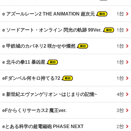
e アズールレーン2 THE ANIMATION 超次元
e ソードアート・オンライン 閃光の軌跡 99Ver.
e 甲鉄城のカバネリ2 咲かせや燦然
e 北斗の拳11 暴凶星
eFダンベル何キロ持てる?2
e 新世紀エヴァンゲリオン ~はじまりの記憶~
eFからくりサーカス2 魔王ver.
eとある科学の超電磁砲 PHASE NEXT