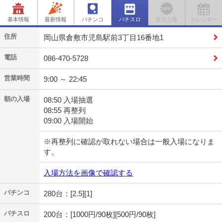
基本情報
最新情報
パチンコ
パチスロ
新台入替
カレンダー
住所
岡山県倉敷市児島駅前3丁目16番地1
電話
086-470-5728
営業時間
9:00 ～ 22:45
朝の入場
08:50 入場抽選
08:55 再整列
09:00 入場開始
※再整列に確認が取れない場合は一般入場になりま
す。
入場方法を画像で確認する
パチンコ
280台：[2.5][1]
パチスロ
200台：[1000円/90枚][500円/90枚]