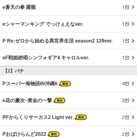
e蒼天の拳 羅龍
eシャーマンキング でっけぇえなver.
P Re:ゼロから始める異世界生活 season2 129ver.
eF戦姫絶唱シンフォギア4 キャロルver.
【1】パチ
Pスーパー海物語IN沖縄6
e花の慶次~黄金の一撃
PFからくりサーカス2 Light ver.
Pおばけらんど2022