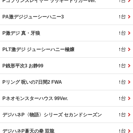
Pゴブリンスレイヤー ラッキートリガーVer.
PA激デジジューシーハニー3
P激デジ 真・牙狼
PLT激デジ ジューシーハニー極嬢
P銭形平次3 お静99
Pリング 呪いの7日間2 FWA
Pネオモンスターハウス 99Ver.
デジハネP〈物語〉シリーズ セカンドシーズン
デジハネP蒼天の拳 双龍