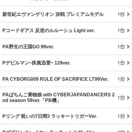
新世紀エヴァンゲリオン 決戦 プレミアムモデル
Pコードギアス 反逆のルルーシュ Light ver.
PA野生の王国GO 99ver.
Pデビルマン~疾風迅雷~ 129ver.
PA CYBORG009 RULE OF SACRIFICE LT99Ver.
PAぱちんこ乗物娘 with CYBERJAPANDANCERS 2
nd season 59ver.「PB機」
Pリング 呪いの7日間3 ラッキートリガーVer.