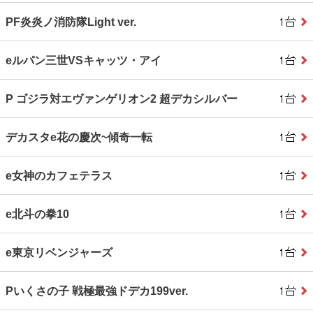
PF炎炎ノ消防隊Light ver.
eルパン三世VSキャッツ・アイ
P ゴジラ対エヴァンゲリオン2 超デカシルバー
デカスタe花の慶次~傾奇一転
e女神のカフェテラス
e北斗の拳10
e東京リベンジャーズ
Pいくさの子 戦極最強ドデカ199ver.