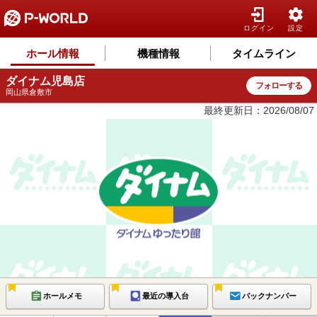
ログイン
設定
ホール情報
機種情報
タイムライン
ダイナム児島店
フォローする
岡山県倉敷市
最終更新日：2026/08/07
ホールメモ
最近の導入台
バックナンバー