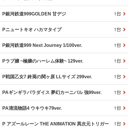
P銀河鉄道999GOLDEN 甘デジ
Pニュートキオ ハカマタイプ
P銀河鉄道999 Next Journey 1/100ver.
Pラブ嬢 ~極嬢のハーレム体験~ 129ver.
P戦国乙女7 終焉の関ヶ原 LLサイズ 299ver.
PAギンギラパラダイス 夢幻カーニバル 強99ver.
PA清流物語4 ウキウキ79ver.
P アズールレーン THE ANIMATION 異次元トリガー