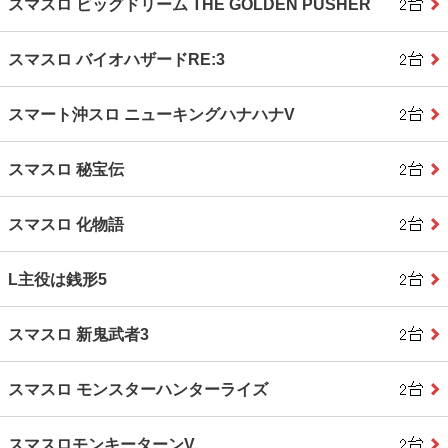
スマスロ ビッグドリーム THE GOLDEN PUSHER
スマスロ バイオハザードRE:3
スマート沖スロ ニューキングハナハナV
スマスロ 秘宝伝
スマスロ 化物語
L主役は銭形5
スマスロ 新鬼武者3
スマスロ モンスターハンターライズ
スマスロモンキーターンV