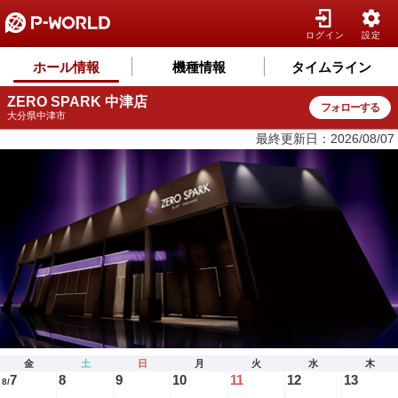
ログイン
設定
ホール情報
機種情報
タイムライン
ZERO SPARK 中津店
フォローする
大分県中津市
最終更新日：2026/08/07
金
土
日
月
火
水
木
7
8
9
10
11
12
13
8/