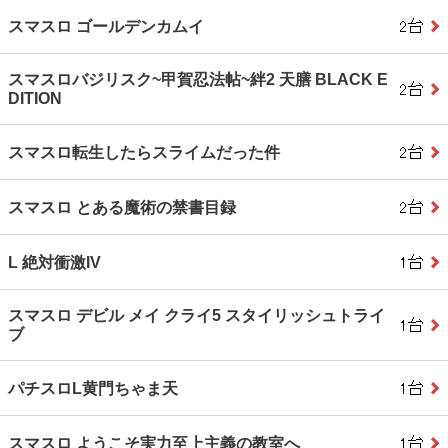
スマスロ ゴールデンカムイ
スマスロバジリスク~甲賀忍法帖~絆2 天膳 BLACK E
DITION
スマスロ転生したらスライムだった件
スマスロ とある魔術の禁書目録
L 絶対衝激IV
スマスロ デビル メイ クライ5 スタイリッシュトライ
ブ
パチスロL黄門ちゃま天
スマスロ ようこそ実力至上主義の教室へ