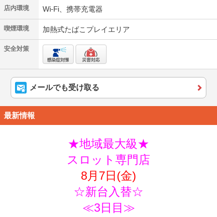
店内環境
Wi-Fi、携帯充電器
喫煙環境
加熱式たばこプレイエリア
安全対策
メールでも受け取る
最新情報
★地域最大級★
スロット専門店
8月7日(金)
☆新台入替☆
≪3日目≫