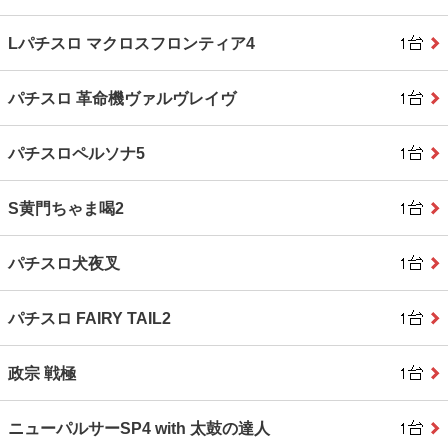
Lパチスロ マクロスフロンティア4
パチスロ 革命機ヴァルヴレイヴ
パチスロペルソナ5
S黄門ちゃま喝2
パチスロ犬夜叉
パチスロ FAIRY TAIL2
政宗 戦極
ニューパルサーSP4 with 太鼓の達人