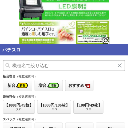
パチスロ
新台増台
（複数選択可）
新台
増台
おすすめ
遊技料金
（複数選択可）
【1000円/49枚】
【1000円/196枚】
【100円/49枚】
スロ
スロ
スロ
スペック
（複数選択可）