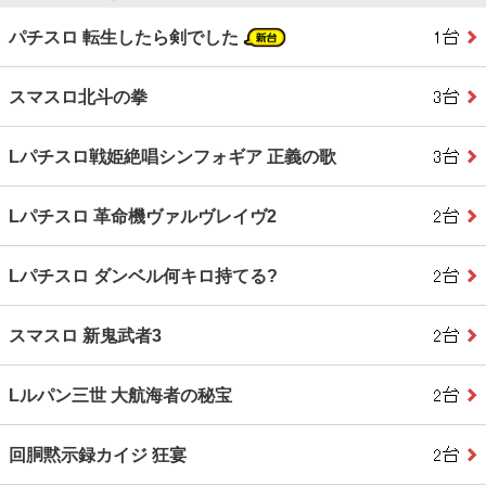
パチスロ 転生したら剣でした
スマスロ北斗の拳
Lパチスロ戦姫絶唱シンフォギア 正義の歌
Lパチスロ 革命機ヴァルヴレイヴ2
Lパチスロ ダンベル何キロ持てる?
スマスロ 新鬼武者3
Lルパン三世 大航海者の秘宝
回胴黙示録カイジ 狂宴