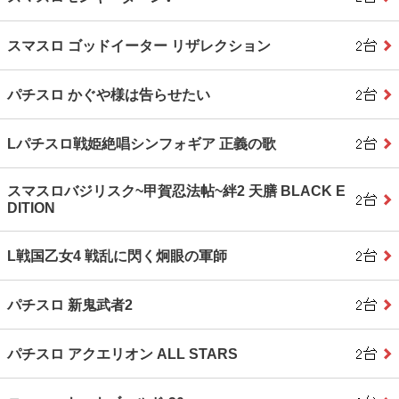
スマスロ ゴッドイーター リザレクション
パチスロ かぐや様は告らせたい
Lパチスロ戦姫絶唱シンフォギア 正義の歌
スマスロバジリスク~甲賀忍法帖~絆2 天膳 BLACK E
DITION
L戦国乙女4 戦乱に閃く炯眼の軍師
パチスロ 新鬼武者2
パチスロ アクエリオン ALL STARS