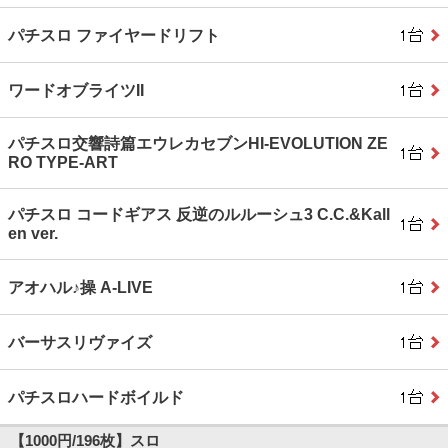
パチスロ ファイヤードリフト
ワードオブライツII
パチスロ交響詩篇エウレカセブンHI‐EVOLUTION ZE
RO TYPE‐ART
パチスロ コードギアス 反逆のルルーシュ3 C.C.&Kall
en ver.
アオハル♪操 A‐LIVE
バーサスリヴァイズ
パチスロハードボイルド
【1000円/196枚】スロ