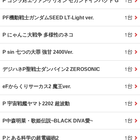
P ゴジラ対エヴァンゲリオン セカンドインパクト G
PF機動戦士ガンダムSEED LT‐Light ver.
P にゃんこ大戦争 多様性のネコ
P sin 七つの大罪 強甘 2400Ver.
デジハネP聖戦士ダンバイン2 ZEROSONIC
eFからくりサーカス2 魔王ver.
P 宇宙戦艦ヤマト2202 超波動
P中森明菜・歌姫伝説~BLACK DIVA愛~
Pとある科学の超電磁砲2