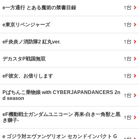
e一方通行 とある魔術の禁書目録
e東京リベンジャーズ
eF炎炎ノ消防隊2 紅丸ver.
デカスタP戦国無双
eF彼女、お借りします
Pぱちんこ乗物娘 with CYBERJAPANDANCERS 2n
d season
eF機動戦士ガンダムユニコーン 再来‐白き一角獣と黒
き獅子‐
e ゴジラ対エヴァンゲリオン セカンドインパクト G