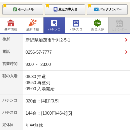
ホールメモ
最近の導入台
バックナンバー
基本情報
最新情報
パチンコ
パチスロ
新台入替
カレンダー
住所
新潟県加茂市千刈2-5-1
電話
0256-57-7777
営業時間
9:00 ～ 23:00
朝の入場
08:30 抽選
08:50 再整列
09:00 入場開始
パチンコ
320台：[4][1][0.5]
パチスロ
144台：[1000円/46枚][5]
定休日
年中無休