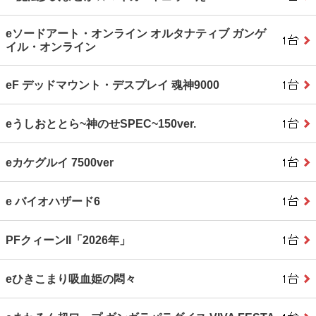
eソードアート・オンライン オルタナティブ ガンゲ
イル・オンライン
eF デッドマウント・デスプレイ 魂神9000
eうしおととら~神のせSPEC~150ver.
eカケグルイ 7500ver
e バイオハザード6
PFクィーンII「2026年」
eひきこまり吸血姫の悶々