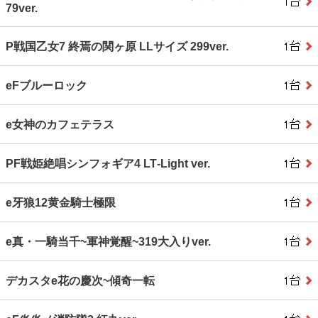
79ver.
P戦国乙女7 終焉の関ヶ原 LLサイズ 299ver.
eFブルーロック
e女神のカフェテラス
PF戦姫絶唱シンフォギア4 LT‐Light ver.
e牙狼12黄金騎士極限
e真・一騎当千~軍神覚醒~319大入りver.
デカスタe花の慶次~傾奇一転