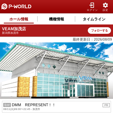
ログイン
設定
ホール情報
機種情報
タイムライン
VEAM加茂店
フォローする
新潟県加茂市
最終更新日：2026/08/09
DMM REPRESENT！！
取材
PR
08/11(火)09:00〜22:45 - 加茂市