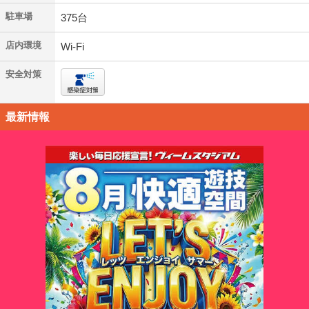
駐車場
375台
店内環境
Wi-Fi
安全対策
最新情報