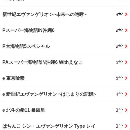
新世紀エヴァンゲリオン~未来への咆哮~
Pスーパー海物語IN沖縄6
P大海物語5スペシャル
PAスーパー海物語IN沖縄6 Withえなこ
e 東京喰種
e 新世紀エヴァンゲリオン ~はじまりの記憶~
e 北斗の拳11 暴凶星
ぱちんこ シン・エヴァンゲリオン Type レイ