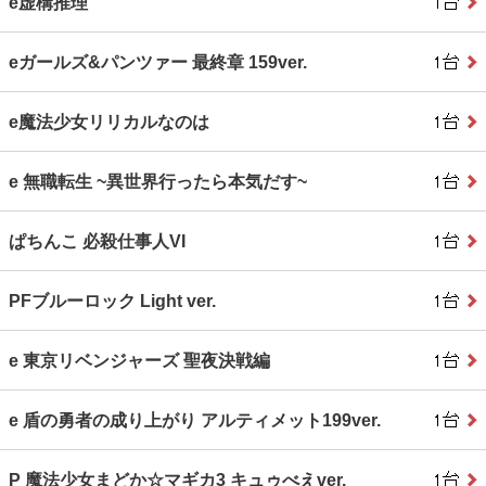
e虚構推理
eガールズ&パンツァー 最終章 159ver.
e魔法少女リリカルなのは
e 無職転生 ~異世界行ったら本気だす~
ぱちんこ 必殺仕事人VI
PFブルーロック Light ver.
e 東京リベンジャーズ 聖夜決戦編
e 盾の勇者の成り上がり アルティメット199ver.
P 魔法少女まどか☆マギカ3 キュゥべえver.