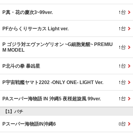
P真・花の慶次3~99ver.
PFからくりサーカス Light ver.
P ゴジラ対エヴァンゲリオン ~G細胞覚醒~ PREMIU
M MODEL
P北斗の拳 暴凶星
P宇宙戦艦ヤマト2202 ‐ONLY ONE‐ LIGHT Ver.
PAスーパー海物語 IN 沖縄5 夜桜超旋風 99ver.
【1】パチ
Pスーパー海物語IN沖縄6