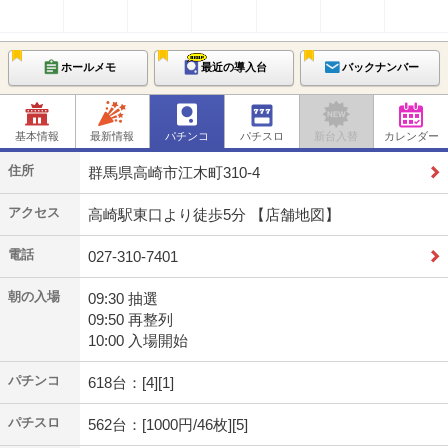
ホールメモ
最近の導入台
バックナンバー
基本情報
最新情報
パチンコ
パチスロ
新台入替
カレンダー
住所
群馬県高崎市江木町310-4
アクセス
高崎駅東口より徒歩5分 【店舗地図】
電話
027-310-7401
朝の入場
09:30 抽選
09:50 再整列
10:00 入場開始
パチンコ
618台：[4][1]
パチスロ
562台：[1000円/46枚][5]