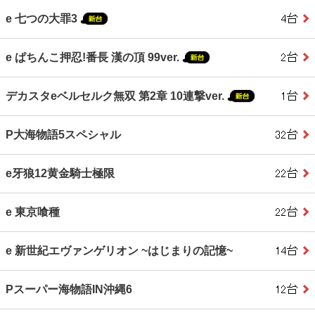
e 七つの大罪3
e ぱちんこ押忍!番長 漢の頂 99ver.
デカスタeベルセルク無双 第2章 10連撃ver.
P大海物語5スペシャル
e牙狼12黄金騎士極限
e 東京喰種
e 新世紀エヴァンゲリオン ~はじまりの記憶~
Pスーパー海物語IN沖縄6