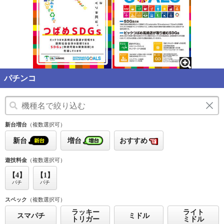
パチンコ
新台増台
（複数選択可）
新台
増台
おすすめ
遊技料金
（複数選択可）
【4】
【1】
パチ
パチ
スペック
（複数選択可）
ラッキー
ライト
スマパチ
ミドル
トリガー
ミドル