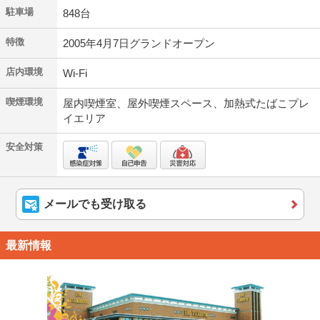
駐車場
848台
特徴
2005年4月7日グランドオープン
店内環境
Wi-Fi
喫煙環境
屋内喫煙室、屋外喫煙スペース、加熱式たばこプレ
イエリア
安全対策
メールでも受け取る
最新情報