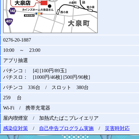
0276-20-1887
10:00 ～ 23:00
アプリ抽選
パチンコ： [4] [100円/89玉]
パチスロ： [1000円/46枚] [500円/90枚]
パチンコ 336台 / スロット 380台
259 台
Wi-Fi / 携帯充電器
屋内喫煙室 / 加熱式たばこプレイエリア
感染症対策
/
自己申告プログラム実施
/
災害時対応