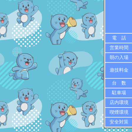
電 話
営業時間
朝の入場
遊技料金
台 数
駐車場
店内環境
喫煙環境
安全対策