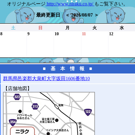
オリジナルページ
http://www.niraku.co.jp/
もご覧下さい。
最終更新日 ＜ 2026/08/07 ＞
土
日
月
火
水
8
9
10
11
12
■ 基 本 情 報 ■
群馬県邑楽郡大泉町大字坂田1606番地10
【店舗地図】