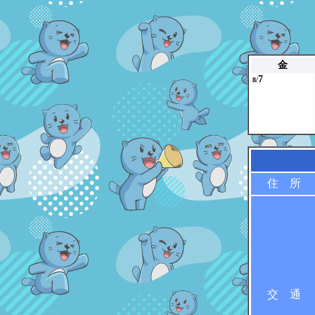
金
7
8/
住 所
交 通