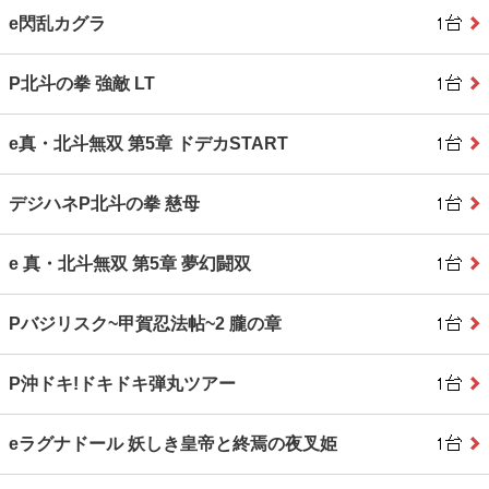
e閃乱カグラ
P北斗の拳 強敵 LT
e真・北斗無双 第5章 ドデカSTART
デジハネP北斗の拳 慈母
e 真・北斗無双 第5章 夢幻闘双
Pバジリスク~甲賀忍法帖~2 朧の章
P沖ドキ!ドキドキ弾丸ツアー
eラグナドール 妖しき皇帝と終焉の夜叉姫