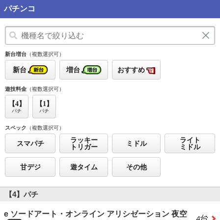
パチンコ
新台増台
（複数選択可）
新台
増台
おすすめ
遊技料金
（複数選択可）
【4】
【1】
パチ
パチ
スペック
（複数選択可）
ラッキー
ライト
スマパチ
ミドル
トリガー
ミドル
甘デジ
遊タイム
その他
【4】パチ
e ソードアート・オンライン アリシゼーション 夜空