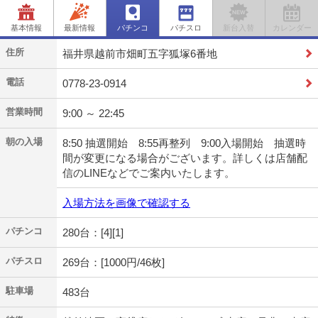
基本情報
最新情報
パチンコ
パチスロ
新台入替
カレンダー
住所
福井県越前市畑町五字狐塚6番地
電話
0778-23-0914
営業時間
9:00 ～ 22:45
朝の入場
8:50 抽選開始 8:55再整列 9:00入場開始 抽選時
間が変更になる場合がございます。詳しくは店舗配
信のLINEなどでご案内いたします。
入場方法を画像で確認する
パチンコ
280台：[4][1]
パチスロ
269台：[1000円/46枚]
駐車場
483台