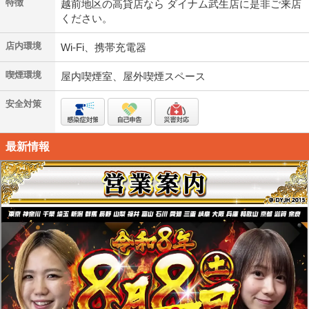
特徴
越前地区の高貸店なら ダイナム武生店に是非ご来店
ください。
店内環境
Wi-Fi、携帯充電器
喫煙環境
屋内喫煙室、屋外喫煙スペース
安全対策
最新情報