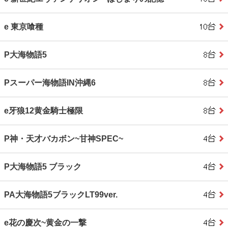
e 東京喰種
P大海物語5
Pスーパー海物語IN沖縄6
e牙狼12黄金騎士極限
P神・天才バカボン~甘神SPEC~
P大海物語5 ブラック
PA大海物語5ブラックLT99ver.
e花の慶次~黄金の一撃