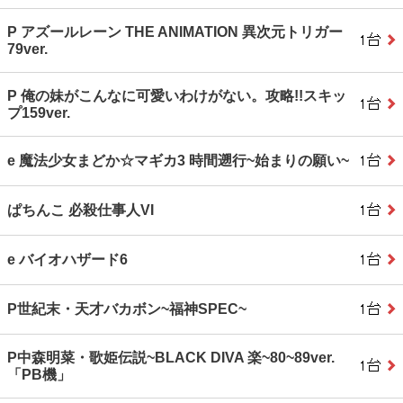
P アズールレーン THE ANIMATION 異次元トリガー
79ver.
P 俺の妹がこんなに可愛いわけがない。攻略!!スキッ
プ159ver.
e 魔法少女まどか☆マギカ3 時間遡行~始まりの願い~
ぱちんこ 必殺仕事人VI
e バイオハザード6
P世紀末・天才バカボン~福神SPEC~
P中森明菜・歌姫伝説~BLACK DIVA 楽~80~89ver.
「PB機」