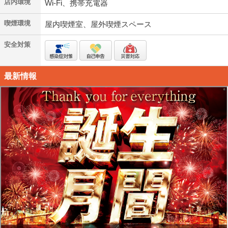
店内環境
Wi-Fi、携帯充電器
喫煙環境
屋内喫煙室、屋外喫煙スペース
安全対策
最新情報