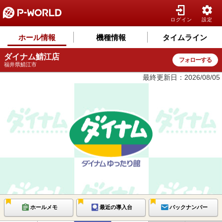
ログイン
設定
ホール情報
機種情報
タイムライン
ダイナム鯖江店
フォローする
福井県鯖江市
最終更新日：2026/08/05
ホールメモ
最近の導入台
バックナンバー