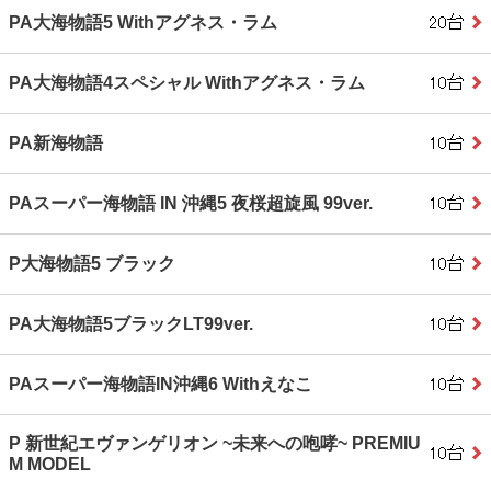
PA大海物語5 Withアグネス・ラム
PA大海物語4スペシャル Withアグネス・ラム
PA新海物語
PAスーパー海物語 IN 沖縄5 夜桜超旋風 99ver.
P大海物語5 ブラック
PA大海物語5ブラックLT99ver.
PAスーパー海物語IN沖縄6 Withえなこ
P 新世紀エヴァンゲリオン ~未来への咆哮~ PREMIU
M MODEL