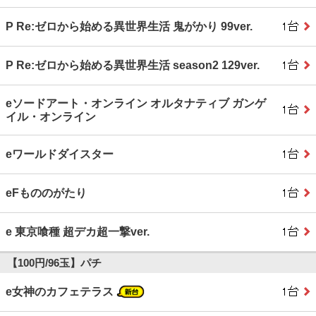
P Re:ゼロから始める異世界生活 鬼がかり 99ver.
P Re:ゼロから始める異世界生活 season2 129ver.
eソードアート・オンライン オルタナティブ ガンゲ
イル・オンライン
eワールドダイスター
eFもののがたり
e 東京喰種 超デカ超一撃ver.
【100円/96玉】パチ
e女神のカフェテラス