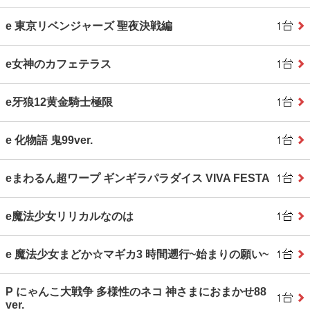
e 東京リベンジャーズ 聖夜決戦編
e女神のカフェテラス
e牙狼12黄金騎士極限
e 化物語 鬼99ver.
eまわるん超ワープ ギンギラパラダイス VIVA FESTA
e魔法少女リリカルなのは
e 魔法少女まどか☆マギカ3 時間遡行~始まりの願い~
P にゃんこ大戦争 多様性のネコ 神さまにおまかせ88
ver.