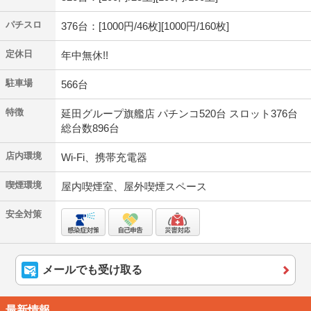
パチスロ
376台：[1000円/46枚][1000円/160枚]
定休日
年中無休!!
駐車場
566台
特徴
延田グループ旗艦店 パチンコ520台 スロット376台
総台数896台
店内環境
Wi-Fi、携帯充電器
喫煙環境
屋内喫煙室、屋外喫煙スペース
安全対策
メールでも受け取る
最新情報