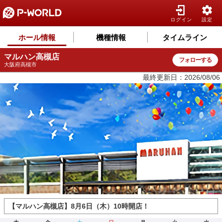
ログイン
設定
ホール情報
機種情報
タイムライン
マルハン高槻店
フォローする
大阪府高槻市
最終更新日：2026/08/06
【マルハン高槻店】8月6日（木）10時開店！