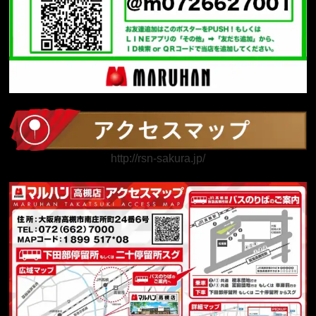
http://rsn-sakura.jp/