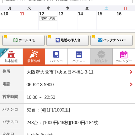
月
火
水
木
金
土
日
10
11
12
13
14
15
16
8/
取材・来店
ホールメモ
最近の導入台
バックナンバー
基本情報
最新情報
パチンコ
パチスロ
新台入替
カレンダー
住所
大阪府大阪市中央区日本橋1-3-11
電話
06-6213-9900
営業時間
10:00 ～ 22:50
パチンコ
52台：[4][1円/1000玉]
パチスロ
248台：[1000円/46枚][1000円/184枚]
定休日