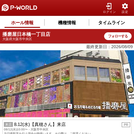
ログイン
設定
ホール情報
機種情報
タイムライン
播磨屋日本橋一丁目店
フォローする
大阪府大阪市中央区
最終更新日：2026/08/09
8.12(水)【真穂さん】来店
来店
PR
08/12(水)10:00〜 - 大阪市中央区
当日撮影等を行う場合が御座います。その際は、ご留意ください。