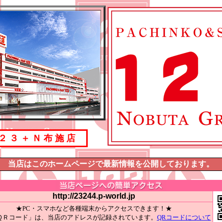
２ ３ ＋ Ｎ 布 施 店
当店はこのホームページで最新情報を公開しております。
http://23244.p-world.jp
★PC・スマホなど各種端末からアクセスできます！★
ＱＲコード」は、当店のアドレスが記録されています。
QRコードについて