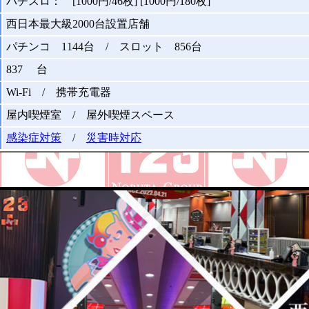
パチスロ： [1000円/46枚] [1000円/180枚]
西日本最大級2000台設置店舗
パチンコ 1144台 / スロット 856台
837 台
Wi-Fi / 携帯充電器
屋内喫煙室 / 屋外喫煙スペース
感染症対策
/
災害時対応