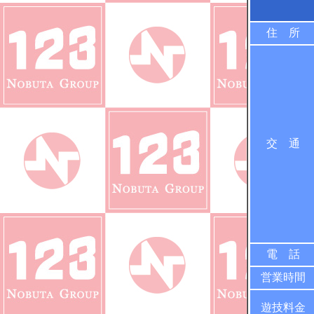
住 所
交 通
電 話
営業時間
遊技料金