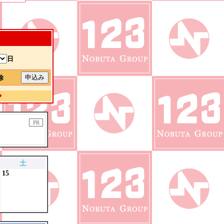
日
解除
◆
PR
土
15