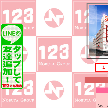
１ 
右の「