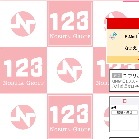
E-Mail
なまえ
ユウリ
来店
08/09(日)10:0
入場整理券は9
日
9
8/
取材・来店