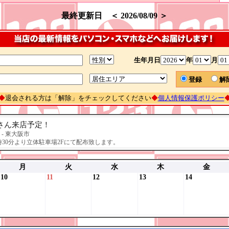
最終更新日 ＜ 2026/08/09 ＞
生年月日
年
月
登録
◆
退会される方は「解除」をチェックしてください
◆
個人情報保護ポリシー
さん来店予定！
0～ - 東大阪市
時30分より立体駐車場2Fにて配布致します。
月
火
水
木
金
10
11
12
13
14