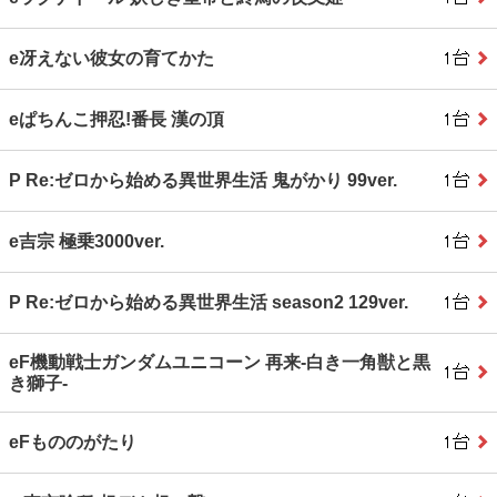
e冴えない彼女の育てかた
eぱちんこ押忍!番長 漢の頂
P Re:ゼロから始める異世界生活 鬼がかり 99ver.
e吉宗 極乗3000ver.
P Re:ゼロから始める異世界生活 season2 129ver.
eF機動戦士ガンダムユニコーン 再来‐白き一角獣と黒
き獅子‐
eFもののがたり