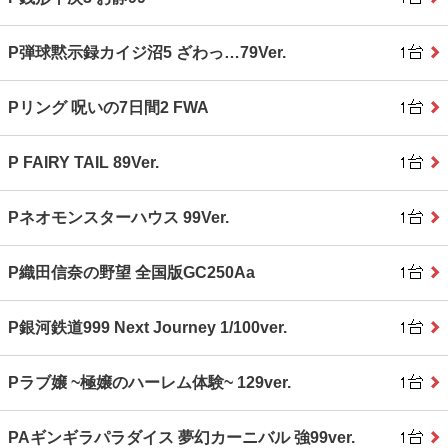
P弾球黙示録カイジ沼5 ざわっ…79Ver.
Pリング 呪いの7日間2 FWA
P FAIRY TAIL 89Ver.
Pネオモンスターハウス 99Ver.
P織田信奈の野望 全国版GC250Aa
P銀河鉄道999 Next Journey 1/100ver.
Pラブ嬢 ~極嬢のハーレム体験~ 129ver.
PAギンギラパラダイス 夢幻カーニバル 強99ver.