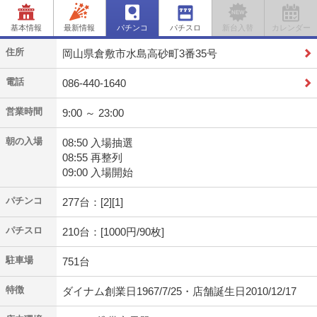
基本情報
最新情報
パチンコ
パチスロ
新台入替
カレンダー
住所
岡山県倉敷市水島高砂町3番35号
電話
086-440-1640
営業時間
9:00 ～ 23:00
朝の入場
08:50 入場抽選
08:55 再整列
09:00 入場開始
パチンコ
277台：[2][1]
パチスロ
210台：[1000円/90枚]
駐車場
751台
特徴
ダイナム創業日1967/7/25・店舗誕生日2010/12/17