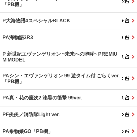
「PB機」
P大海物語4スペシャルBLACK
PA海物語3R3
P 新世紀エヴァンゲリオン ~未来への咆哮~ PREMIU
M MODEL
PAシン・エヴァンゲリオン 99 遊タイム付 ごらくver.
「PB機」
PA真・花の慶次2 漆黒の衝撃 99ver.
PF炎炎ノ消防隊Light ver.
PA乗物娘GO「PB機」