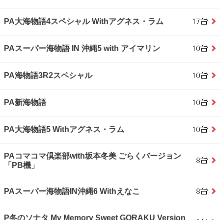
PA大海物語4スペシャル Withアグネス・ラム
PAスーパー海物語 IN 沖縄5 with アイマリン
PA海物語3R2スペシャル
PA新海物語
PA大海物語5 Withアグネス・ラム
PAコマコマ倶楽部with坂本冬美 ごらくバージョン
「PB機」
PAスーパー海物語IN沖縄6 Withえなこ
P冬のソナタ My Memory Sweet GORAKU Version