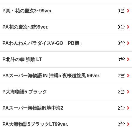
P真・花の慶次3~99ver.
PA花の慶次~裂99ver.
PAわんわんパラダイスV‐GO「PB機」
P北斗の拳 強敵 LT
PAスーパー海物語 IN 沖縄5 夜桜超旋風 99ver.
P大海物語5 ブラック
PAスーパー海物語IN地中海2
PA大海物語5ブラックLT99ver.