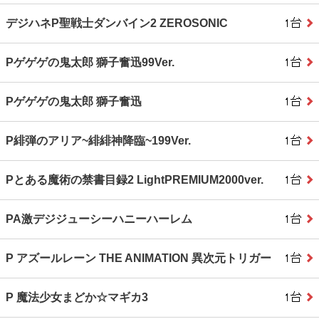
デジハネP聖戦士ダンバイン2 ZEROSONIC
Pゲゲゲの鬼太郎 獅子奮迅99Ver.
Pゲゲゲの鬼太郎 獅子奮迅
P緋弾のアリア~緋緋神降臨~199Ver.
Pとある魔術の禁書目録2 LightPREMIUM2000ver.
PA激デジジューシーハニーハーレム
P アズールレーン THE ANIMATION 異次元トリガー
P 魔法少女まどか☆マギカ3