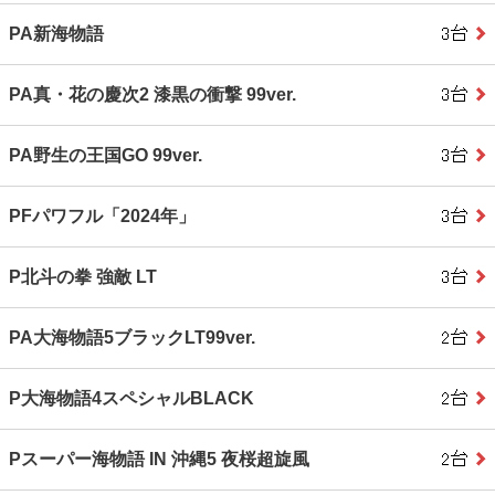
PA新海物語
PA真・花の慶次2 漆黒の衝撃 99ver.
PA野生の王国GO 99ver.
PFパワフル「2024年」
P北斗の拳 強敵 LT
PA大海物語5ブラックLT99ver.
P大海物語4スペシャルBLACK
Pスーパー海物語 IN 沖縄5 夜桜超旋風