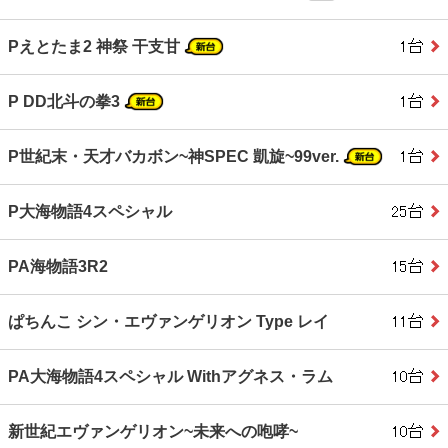
Pえとたま2 神祭 干支甘
P DD北斗の拳3
P世紀末・天才バカボン~神SPEC 凱旋~99ver.
P大海物語4スペシャル
PA海物語3R2
ぱちんこ シン・エヴァンゲリオン Type レイ
PA大海物語4スペシャル Withアグネス・ラム
新世紀エヴァンゲリオン~未来への咆哮~