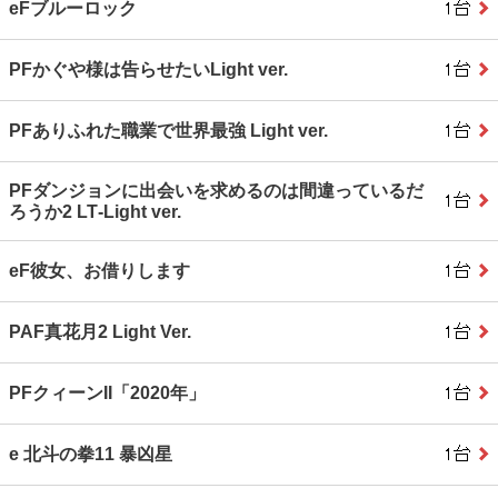
eFブルーロック
PFかぐや様は告らせたいLight ver.
PFありふれた職業で世界最強 Light ver.
PFダンジョンに出会いを求めるのは間違っているだ
ろうか2 LT‐Light ver.
eF彼女、お借りします
PAF真花月2 Light Ver.
PFクィーンII「2020年」
e 北斗の拳11 暴凶星