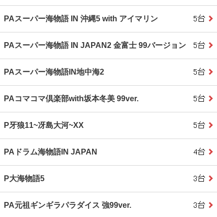
PAスーパー海物語 IN 沖縄5 with アイマリン
PAスーパー海物語 IN JAPAN2 金富士 99バージョン
PAスーパー海物語IN地中海2
PAコマコマ倶楽部with坂本冬美 99ver.
P牙狼11~冴島大河~XX
PAドラム海物語IN JAPAN
P大海物語5
PA元祖ギンギラパラダイス 強99ver.