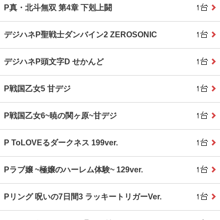
P真・北斗無双 第4章 下剋上闘
デジハネP聖戦士ダンバイン2 ZEROSONIC
デジハネP頭文字D せかんど
P戦国乙女5 甘デジ
P戦国乙女6~暁の関ヶ原~甘デジ
P ToLOVEるダークネス 199ver.
Pラブ嬢 ~極嬢のハーレム体験~ 129ver.
Pリング 呪いの7日間3 ラッキートリガーVer.