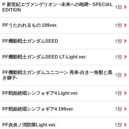
P 新世紀エヴァンゲリオン ~未来への咆哮~ SPECIAL
EDITION
PFうたわれるもの 199ver.
PF機動戦士ガンダムSEED
PF機動戦士ガンダムSEED LT‐Light ver.
PF機動戦士ガンダムユニコーン 再来‐白き一角獣と黒
き獅子‐
PF戦姫絶唱シンフォギア4 Light ver.
PF戦姫絶唱シンフォギア4 199ver.
PF炎炎ノ消防隊Light ver.