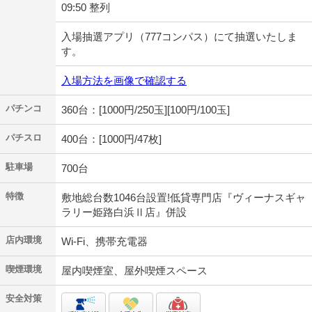
09:50 整列
入場抽選アプリ（777コンパス）にて抽選いたしま
す。
入場方法を画像で確認する
パチンコ
360台：[1000円/250玉][100円/100玉]
パチスロ
400台：[1000円/47枚]
駐車場
700台
特徴
敷地総台数1046台設置!低貸専門店『ヴィーナスギャ
ラリー姫路白浜Ⅱ店』併設
店内環境
Wi-Fi、携帯充電器
喫煙環境
屋内喫煙室、屋外喫煙スペース
安全対策