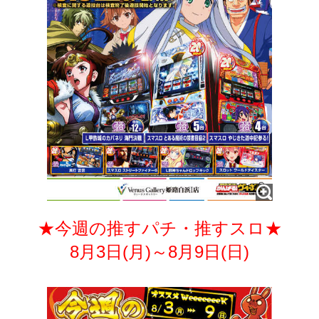
★今週の推すパチ・推すスロ★
8月3日(月)～8月9日(日)