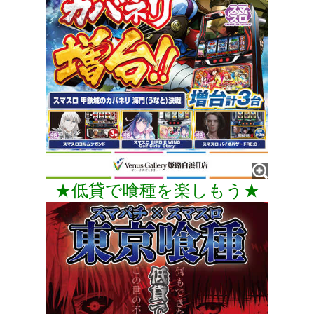
★低貸で喰種を楽しもう★