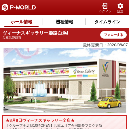
ログイン
設定
ホール情報
機種情報
タイムライン
ヴィーナスギャラリー姫路白浜I
フォローする
兵庫県姫路市
最終更新日：2026/08/07
★8月8日ヴィーナスギャラリー全店★
【グループ全店朝10時OPEN】兵庫エリア合同部長ブログ更新