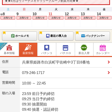
★★8月はヴィーナスギャラリーグループ創業月間★★
土
日
月
火
水
木
金
8
9
10
11
12
13
14
8/
お知らせ
お知らせ
お知らせ
お知らせ
お知らせ
お知らせ
お知らせ
ホールメモ
最近の導入台
バックナンバー
基本情報
最新情報
パチンコ
パチスロ
新台入替
カレンダー
住所
兵庫県姫路市白浜町宇佐崎中3丁目8番地
電話
079-246-1717
営業時間
10:00 ～ 22:45
朝の入場
23:59 前日予約締切
09:29 当日予約締切
09:30 抽選開始
09:40 抽選・認証締切