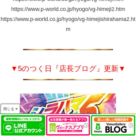
https://www.p-world.co.jp/hyogo/vg-himeji2.htm
https://www.p-world.co.jp/hyogo/vg-himejishirahama2.ht
m
▼5のつく日『店長ブログ』更新▼
閉じる