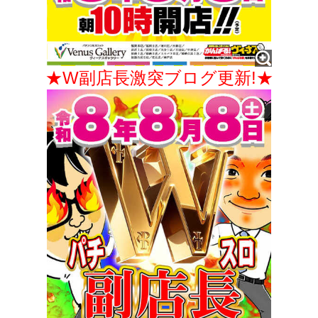
★W副店長激突ブログ更新!★