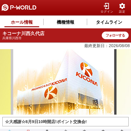
ログイン
設定
ホール情報
機種情報
タイムライン
キコーナ川西久代店
フォローする
兵庫県川西市
最終更新日：2026/08/08
☆大感謝☆8月9日10時開店!ポイント交換会!