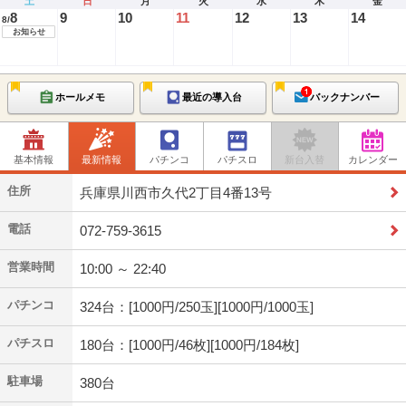
土
日
月
火
水
木
金
8
9
10
11
12
13
14
8/
お知らせ
ホールメモ
最近の導入台
バックナンバー
基本情報
最新情報
パチンコ
パチスロ
新台入替
カレンダー
住所
兵庫県川西市久代2丁目4番13号
電話
072-759-3615
営業時間
10:00 ～ 22:40
パチンコ
324台：[1000円/250玉][1000円/1000玉]
パチスロ
180台：[1000円/46枚][1000円/184枚]
駐車場
380台