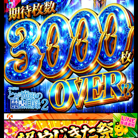
https://lin.ee/VBm9sl6