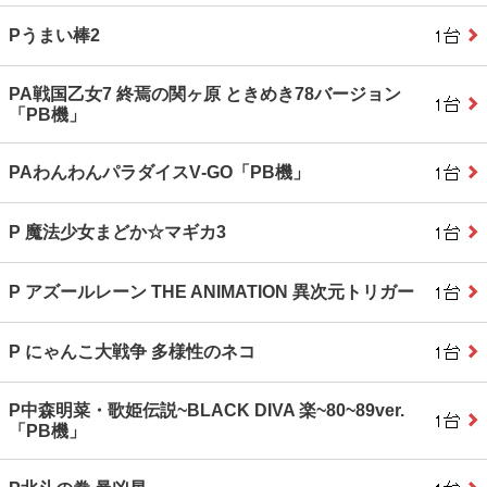
Pうまい棒2
PA戦国乙女7 終焉の関ヶ原 ときめき78バージョン
「PB機」
PAわんわんパラダイスV‐GO「PB機」
P 魔法少女まどか☆マギカ3
P アズールレーン THE ANIMATION 異次元トリガー
P にゃんこ大戦争 多様性のネコ
P中森明菜・歌姫伝説~BLACK DIVA 楽~80~89ver.
「PB機」