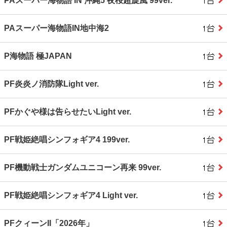
PAスーパー海物語 IN 沖縄5 夜桜超旋風 99ver.
PAスーパー海物語IN地中海2
P海物語 極JAPAN
PF炎炎ノ消防隊Light ver.
PFかぐや様は告らせたいLight ver.
PF戦姫絶唱シンフォギア4 199ver.
PF機動戦士ガンダムユニコーン再来 99ver.
PF戦姫絶唱シンフォギア4 Light ver.
PFクィーンII「2026年」