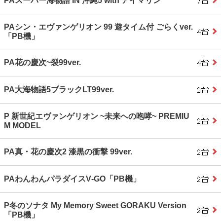
PAスーパー海物語 IN 沖縄5 with アイマリン
PAシン・エヴァンゲリオン 99 遊タイム付 ごらくver.
「PB機」
PA花の慶次~裂99ver.
PA大海物語5ブラックLT99ver.
P 新世紀エヴァンゲリオン ~未来への咆哮~ PREMIU
M MODEL
PA真・花の慶次2 漆黒の衝撃 99ver.
PAわんわんパラダイスV‐GO「PB機」
P冬のソナタ My Memory Sweet GORAKU Version
「PB機」