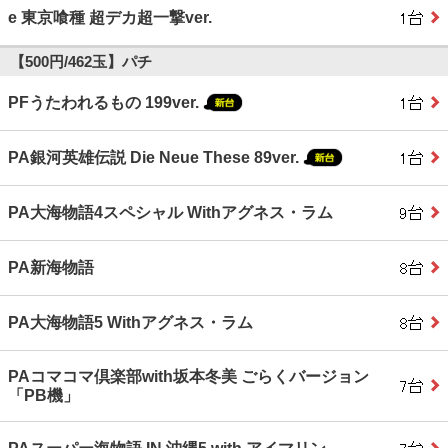
e 東京喰種 超デカ超一撃ver.
【500円/462玉】パチ
PFうたわれるもの 199ver.
PA銀河英雄伝説 Die Neue These 89ver.
PA大海物語4スペシャル Withアグネス・ラム
PA新海物語
PA大海物語5 Withアグネス・ラム
PAコマコマ倶楽部with坂本冬美 ごらくバージョン
「PB機」