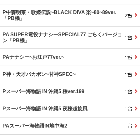
P中森明菜・歌姫伝説~BLACK DIVA 楽~80~89ver.
「PB機」
PA SUPER電役ナナシーSPECIAL77 ごらくバージョ
ン「PB機」
PAナナシー~お江戸77ver.~
P神・天才バカボン~甘神SPEC~
Pスーパー海物語 IN 沖縄5 桜ver.199
Pスーパー海物語 IN 沖縄5 夜桜超旋風
PAスーパー海物語IN地中海2