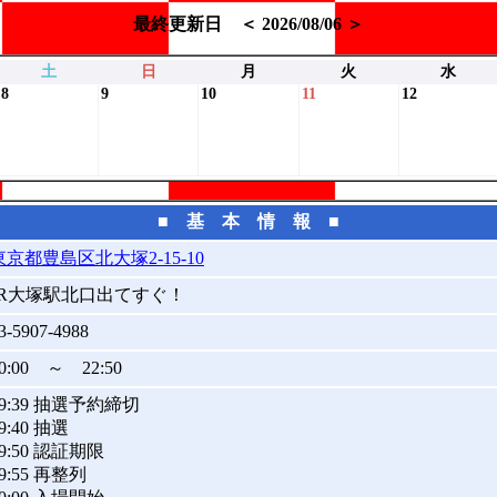
最終更新日 ＜ 2026/08/06 ＞
土
日
月
火
水
8
9
10
11
12
■ 基 本 情 報 ■
東京都豊島区北大塚2-15-10
JR大塚駅北口出てすぐ！
3-5907-4988
0:00 ～ 22:50
09:39 抽選予約締切
9:40 抽選
09:50 認証期限
9:55 再整列