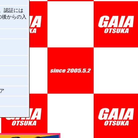
す。認証には
の後からの入
ア