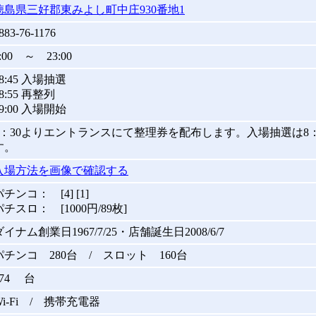
徳島県三好郡東みよし町中庄930番地1
883-76-1176
:00 ～ 23:00
08:45 入場抽選
8:55 再整列
09:00 入場開始
8：30よりエントランスにて整理券を配布します。入場抽選は8：
す。
入場方法を画像で確認する
パチンコ： [4] [1]
パチスロ： [1000円/89枚]
ダイナム創業日1967/7/25・店舗誕生日2008/6/7
パチンコ 280台 / スロット 160台
474 台
Wi-Fi / 携帯充電器