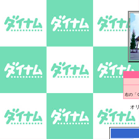
右の「
オ