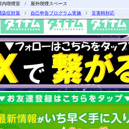
屋内喫煙室 / 屋外喫煙スペース
感染症対策
/
自己申告プログラム実施
/
災害時対応