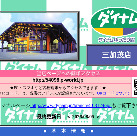
三加茂店
http://54098.p-world.jp
★PC・スマホなど各種端末からアクセスできます！★
ＱＲコード」は、当店のアドレスが記録されています。
QRコードについて
リジナルページ
http://www.dynam.jp/branch/40-312/top/
もご覧下さ
最終更新日 ＜ 2026/08/05 ＞
■ 基 本 情 報 ■