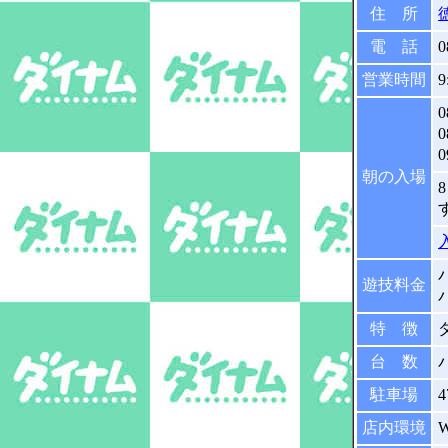
住 所
電 話
0
営業時間
9
0
朝の入場
遊技料金
特 徴
台 数
駐車場
店内環境