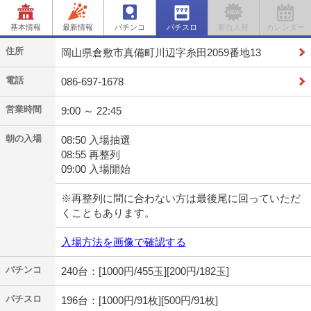
基本情報
最新情報
パチンコ
パチスロ
新台入替
カレンダー
住所
岡山県倉敷市真備町川辺字糸田2059番地13
電話
086-697-1678
営業時間
9:00 ～ 22:45
朝の入場
08:50 入場抽選
08:55 再整列
09:00 入場開始
※再整列に間に合わない方は最後尾に回っていただ
くこともあります。
入場方法を画像で確認する
パチンコ
240台：[1000円/455玉][200円/182玉]
パチスロ
196台：[1000円/91枚][500円/91枚]