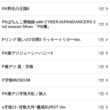
PA野生の王国6
PAぱちんこ乗物娘 with CYBERJAPANDANCERS 2
nd season 59ver.「PB機」
Pリング 呪いの7日間3 ラッキートリガーVer.
PA激デジジューシーハニー3
P激デジ 真・牙狼
P牙狼MUSEUM
PA激デジ牙狼月虹ノ旅人
e牙狼11~冴島大河~魔戒BURST Ver.