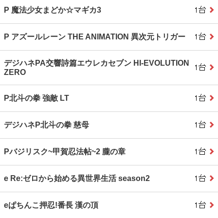
P 魔法少女まどか☆マギカ3
P アズールレーン THE ANIMATION 異次元トリガー
デジハネPA交響詩篇エウレカセブン HI‐EVOLUTION
ZERO
P北斗の拳 強敵 LT
デジハネP北斗の拳 慈母
Pバジリスク~甲賀忍法帖~2 朧の章
e Re:ゼロから始める異世界生活 season2
eぱちんこ押忍!番長 漢の頂