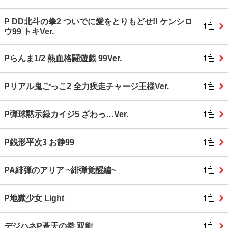
P DD北斗の拳2 ついでに愛をとりもどせ!! ケンシロ
ウ99 トキVer.
Pらんま1/2 熱血格闘遊戯 99Ver.
Pリアル鬼ごっこ2 全力疾走チャージ王様Ver.
P弾球黙示録カイジ5 ざわっ…Ver.
P銭形平次3 お静99
PA緋弾のアリア ~緋弾覚醒編~
P地獄少女 Light
デジハネP蒼天の拳 双龍