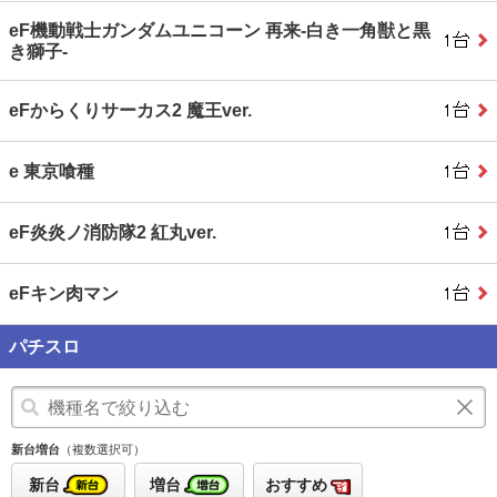
eF機動戦士ガンダムユニコーン 再来‐白き一角獣と黒
き獅子‐
eFからくりサーカス2 魔王ver.
e 東京喰種
eF炎炎ノ消防隊2 紅丸ver.
eFキン肉マン
パチスロ
新台増台
（複数選択可）
新台
増台
おすすめ