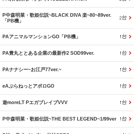
P中森明菜・歌姫伝説~BLACK DIVA 楽~80~89ver.
「PB機」
PAアニマルマンションGO「PB機」
PA豊丸ととある企業の最新作2 SOD99ver.
PAナナシー~お江戸77ver.~
eAぷらねっとアポロGO
遊moreLT PエガブレイブVVV
P中森明菜・歌姫伝説~THE BEST LEGEND~1/99ver