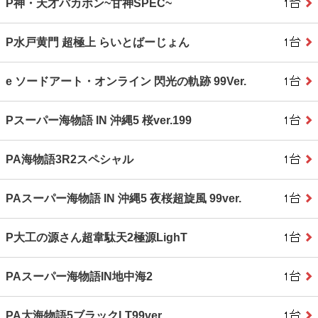
P神・天才バカボン~甘神SPEC~
P水戸黄門 超極上 らいとばーじょん
e ソードアート・オンライン 閃光の軌跡 99Ver.
Pスーパー海物語 IN 沖縄5 桜ver.199
PA海物語3R2スペシャル
PAスーパー海物語 IN 沖縄5 夜桜超旋風 99ver.
P大工の源さん超韋駄天2極源LighT
PAスーパー海物語IN地中海2
PA大海物語5ブラックLT99ver.