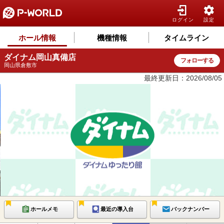
ログイン
設定
ホール情報
機種情報
タイムライン
ダイナム岡山真備店
フォローする
岡山県倉敷市
最終更新日：2026/08/05
ホールメモ
最近の導入台
バックナンバー