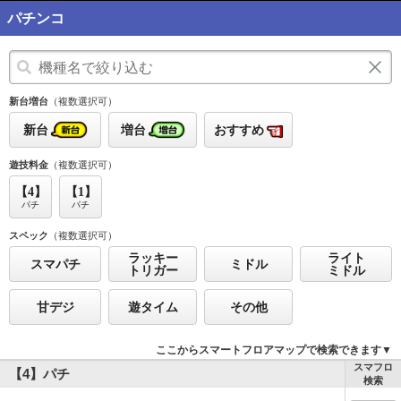
パチンコ
新台増台
（複数選択可）
新台
増台
おすすめ
遊技料金
（複数選択可）
【4】
【1】
パチ
パチ
スペック
（複数選択可）
ラッキー
ライト
スマパチ
ミドル
トリガー
ミドル
甘デジ
遊タイム
その他
ここからスマートフロアマップで検索できます▼
スマフロ
【4】パチ
検索