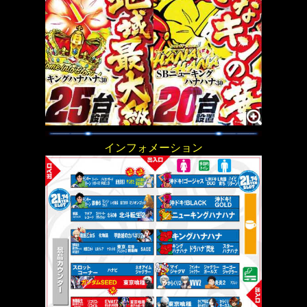
インフォメーション