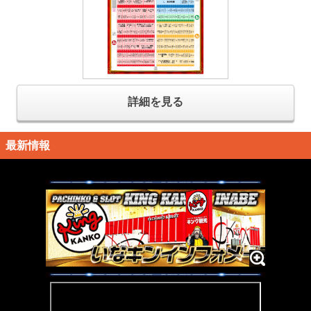
詳細を見る
最新情報