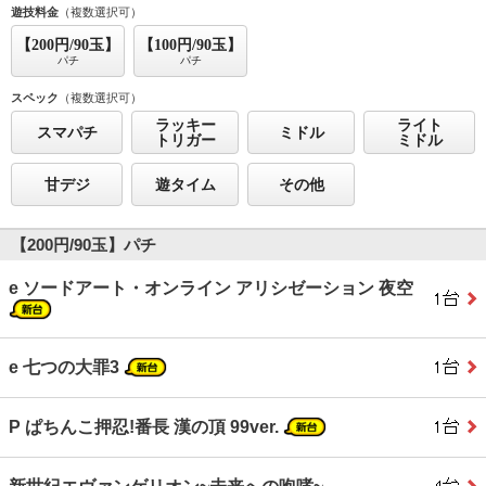
遊技料金
（複数選択可）
【200円/90玉】
【100円/90玉】
パチ
パチ
スペック
（複数選択可）
ラッキー
ライト
スマパチ
ミドル
トリガー
ミドル
甘デジ
遊タイム
その他
【200円/90玉】パチ
e ソードアート・オンライン アリシゼーション 夜空
e 七つの大罪3
P ぱちんこ押忍!番長 漢の頂 99ver.