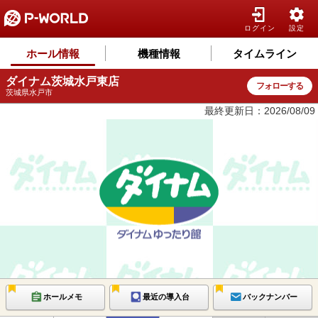
ログイン
設定
ホール情報
機種情報
タイムライン
ダイナム茨城水戸東店
フォローする
茨城県水戸市
最終更新日：2026/08/09
ホールメモ
最近の導入台
バックナンバー