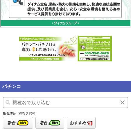
パチンコ
新台増台
（複数選択可）
新台
増台
おすすめ