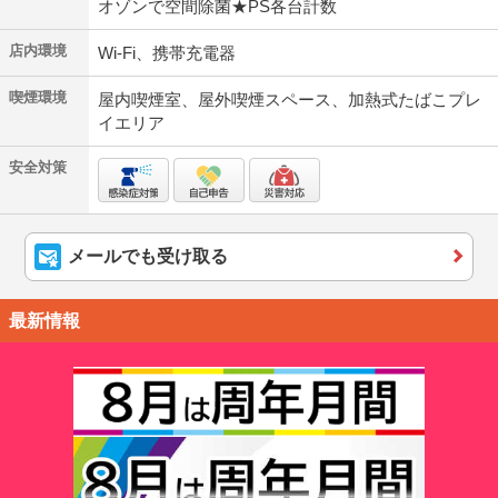
オゾンで空間除菌★PS各台計数
店内環境
Wi-Fi、携帯充電器
喫煙環境
屋内喫煙室、屋外喫煙スペース、加熱式たばこプレ
イエリア
安全対策
メールでも受け取る
最新情報