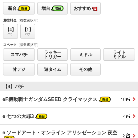
新台
増台
おすすめ
遊技料金
（複数選択可）
【4】
【1】
パチ
パチ
スペック
（複数選択可）
ラッキー
ライト
スマパチ
ミドル
トリガー
ミドル
甘デジ
遊タイム
その他
【4】パチ
eF機動戦士ガンダムSEED クライマックス
e 七つの大罪3
e ソードアート・オンライン アリシゼーション 夜空