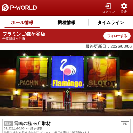
ログイン
設定
ホール情報
機種情報
タイムライン
フラミンゴ鎌ケ谷店
フォローする
千葉県鎌ヶ谷市
最終更新日：2026/08/06
雷鳴の極 来店取材
取材
PR
08/22(土)10:00〜 - 鎌ヶ谷市
当日は撮影を行う場合がございます。来店の際はご留意願います。