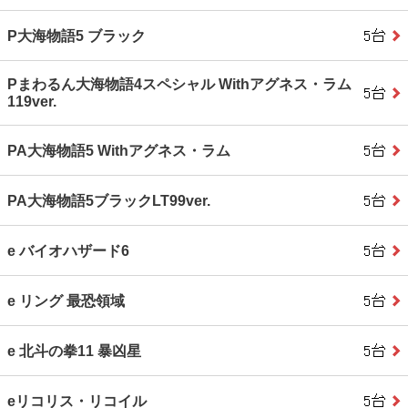
P大海物語5 ブラック
Pまわるん大海物語4スペシャル Withアグネス・ラム
119ver.
PA大海物語5 Withアグネス・ラム
PA大海物語5ブラックLT99ver.
e バイオハザード6
e リング 最恐領域
e 北斗の拳11 暴凶星
eリコリス・リコイル