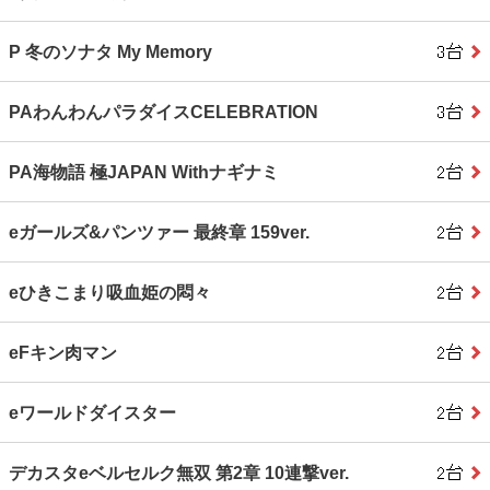
P 冬のソナタ My Memory
PAわんわんパラダイスCELEBRATION
PA海物語 極JAPAN Withナギナミ
eガールズ&パンツァー 最終章 159ver.
eひきこまり吸血姫の悶々
eFキン肉マン
eワールドダイスター
デカスタeベルセルク無双 第2章 10連撃ver.