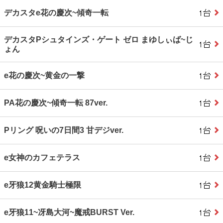
デカスタe花の慶次~傾奇一転
デカスタPシュタインズ・ゲート ゼロ まゆしぃば~じ
ょん
e花の慶次~黄金の一撃
PA花の慶次~傾奇一転 87ver.
Pリング 呪いの7日間3 甘デジver.
e女神のカフェテラス
e牙狼12黄金騎士極限
e牙狼11~冴島大河~魔戒BURST Ver.