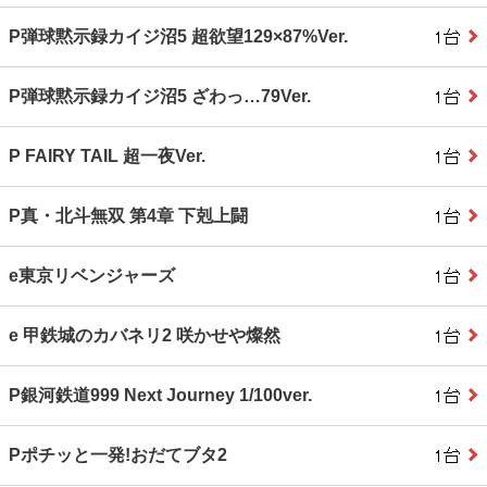
P弾球黙示録カイジ沼5 超欲望129×87%Ver.
P弾球黙示録カイジ沼5 ざわっ…79Ver.
P FAIRY TAIL 超一夜Ver.
P真・北斗無双 第4章 下剋上闘
e東京リベンジャーズ
e 甲鉄城のカバネリ2 咲かせや燦然
P銀河鉄道999 Next Journey 1/100ver.
Pポチッと一発!おだてブタ2