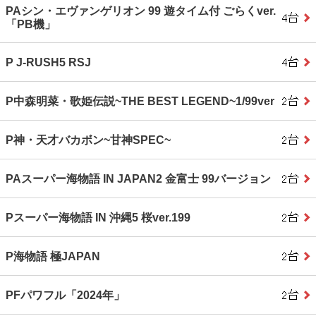
PAシン・エヴァンゲリオン 99 遊タイム付 ごらくver.
「PB機」
P J‐RUSH5 RSJ
P中森明菜・歌姫伝説~THE BEST LEGEND~1/99ver
P神・天才バカボン~甘神SPEC~
PAスーパー海物語 IN JAPAN2 金富士 99バージョン
Pスーパー海物語 IN 沖縄5 桜ver.199
P海物語 極JAPAN
PFパワフル「2024年」