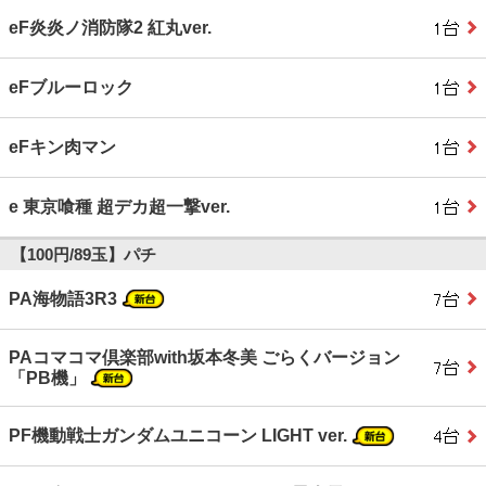
eF炎炎ノ消防隊2 紅丸ver.
eFブルーロック
eFキン肉マン
e 東京喰種 超デカ超一撃ver.
【100円/89玉】パチ
PA海物語3R3
PAコマコマ倶楽部with坂本冬美 ごらくバージョン
「PB機」
PF機動戦士ガンダムユニコーン LIGHT ver.