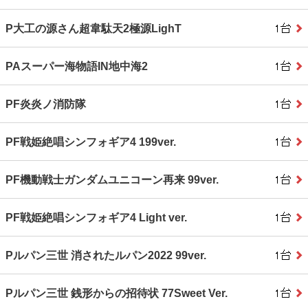
P大工の源さん超韋駄天2極源LighT
PAスーパー海物語IN地中海2
PF炎炎ノ消防隊
PF戦姫絶唱シンフォギア4 199ver.
PF機動戦士ガンダムユニコーン再来 99ver.
PF戦姫絶唱シンフォギア4 Light ver.
Pルパン三世 消されたルパン2022 99ver.
Pルパン三世 銭形からの招待状 77Sweet Ver.