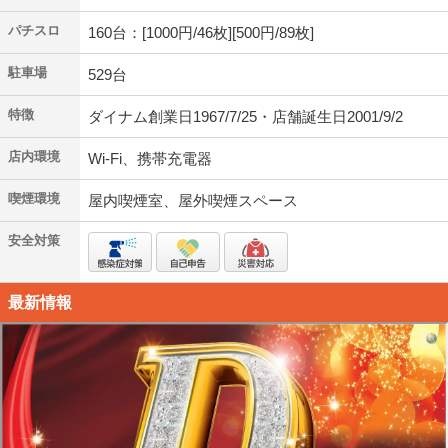
パチスロ
160台：[1000円/46枚][500円/89枚]
駐車場
529台
特徴
ダイナム創業日1967/7/25・店舗誕生日2001/9/2
店内環境
Wi-Fi、携帯充電器
喫煙環境
屋内喫煙室、屋外喫煙スペース
安全対策
最新情報