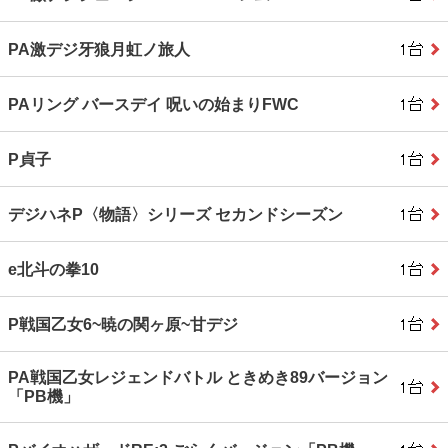
PA激デジ牙狼月虹ノ旅人
PAリング バースデイ 呪いの始まりFWC
P貞子
デジハネP〈物語〉シリーズ セカンドシーズン
e北斗の拳10
P戦国乙女6~暁の関ヶ原~甘デジ
PA戦国乙女レジェンドバトル ときめき89バージョン
「PB機」