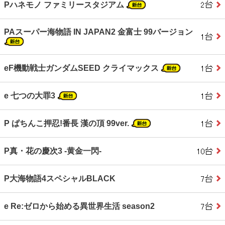
Pハネモノ ファミリースタジアム
PAスーパー海物語 IN JAPAN2 金富士 99バージョン
eF機動戦士ガンダムSEED クライマックス
e 七つの大罪3
P ぱちんこ押忍!番長 漢の頂 99ver.
P真・花の慶次3 ‐黄金一閃‐
P大海物語4スペシャルBLACK
e Re:ゼロから始める異世界生活 season2