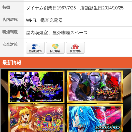
特徴
ダイナム創業日1967/7/25・店舗誕生日2014/10/25
店内環境
Wi-Fi、携帯充電器
喫煙環境
屋内喫煙室、屋外喫煙スペース
安全対策
最新情報