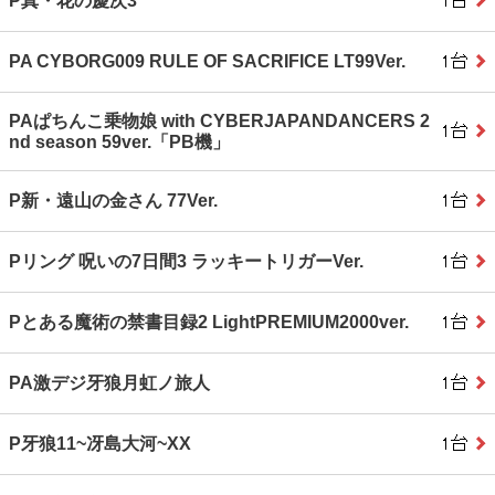
P真・花の慶次3
PA CYBORG009 RULE OF SACRIFICE LT99Ver.
PAぱちんこ乗物娘 with CYBERJAPANDANCERS 2
nd season 59ver.「PB機」
P新・遠山の金さん 77Ver.
Pリング 呪いの7日間3 ラッキートリガーVer.
Pとある魔術の禁書目録2 LightPREMIUM2000ver.
PA激デジ牙狼月虹ノ旅人
P牙狼11~冴島大河~XX