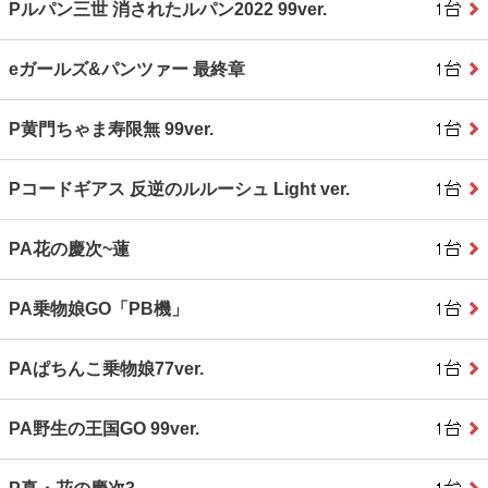
Pルパン三世 消されたルパン2022 99ver.
eガールズ&パンツァー 最終章
P黄門ちゃま寿限無 99ver.
Pコードギアス 反逆のルルーシュ Light ver.
PA花の慶次~蓮
PA乗物娘GO「PB機」
PAぱちんこ乗物娘77ver.
PA野生の王国GO 99ver.