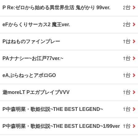
P Re:ゼロから始める異世界生活 鬼がかり 99ver.
eFからくりサーカス2 魔王ver.
Pはねものファインプレー
PAナナシー~お江戸77ver.~
eAぷらねっとアポロGO
遊moreLT PエガブレイブVVV
P中森明菜・歌姫伝説~THE BEST LEGEND~
P中森明菜・歌姫伝説~THE BEST LEGEND~1/99ver