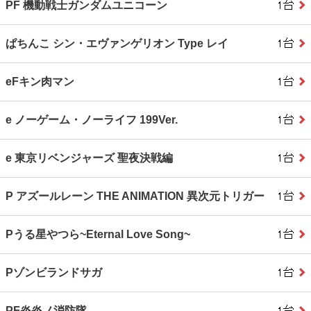
PF 機動戦士ガンダムユニコーン
ぱちんこ シン・エヴァンゲリオン Type レイ
eFキン肉マン
e ノーゲーム・ノーライフ 199Ver.
e 東京リベンジャーズ 聖夜決戦編
P アズールレーン THE ANIMATION 異次元トリガー
Pうる星やつら~Eternal Love Song~
Pゾンビランドサガ
PF炎炎ノ消防隊