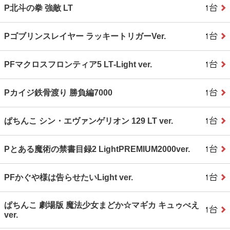
P北斗の拳 強敵 LT
Pゴブリンスレイヤー ラッキートリガーVer.
PFマクロスフロンティア5 LT‐Light ver.
Pカイジ鉄骨渡り 勝負編7000
ぱちんこ シン・エヴァンゲリオン 129 LT ver.
Pとある魔術の禁書目録2 LightPREMIUM2000ver.
PFかぐや様は告らせたいLight ver.
ぱちんこ 劇場版 魔法少女まどか☆マギカ キュゥべえ
ver.