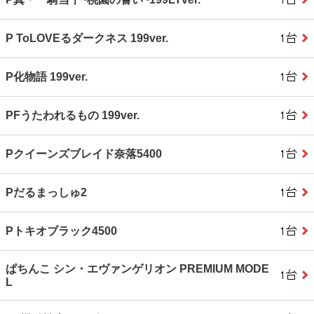
P ToLOVEるダークネス 199ver.
P化物語 199ver.
PFうたわれるもの 199ver.
Pクイーンズブレイド奈落5400
Pだるまっしゅ2
Pトキオブラック4500
ぱちんこ シン・エヴァンゲリオン PREMIUM MODE
L