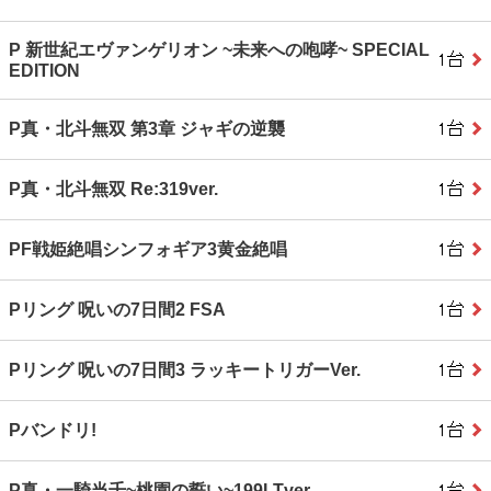
P 新世紀エヴァンゲリオン ~未来への咆哮~ SPECIAL
EDITION
P真・北斗無双 第3章 ジャギの逆襲
P真・北斗無双 Re:319ver.
PF戦姫絶唱シンフォギア3黄金絶唱
Pリング 呪いの7日間2 FSA
Pリング 呪いの7日間3 ラッキートリガーVer.
Pバンドリ!
P真・一騎当千~桃園の誓い~199LTver.