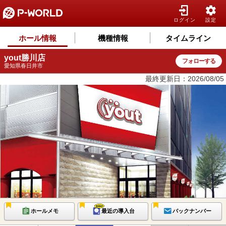
ログイン
設定
ホール情報
機種情報
タイムライン
yout勝川店
フォローする
愛知県春日井市
最終更新日：2026/08/05
ホールメモ
最近の導入台
バックナンバー