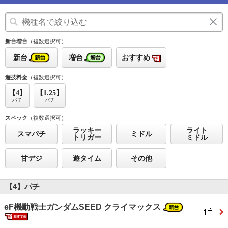
新台増台
（複数選択可）
新台
増台
おすすめ
遊技料金
（複数選択可）
【4】
【1.25】
パチ
パチ
スペック
（複数選択可）
ラッキー
ライト
スマパチ
ミドル
トリガー
ミドル
甘デジ
遊タイム
その他
【4】パチ
eF機動戦士ガンダムSEED クライマックス