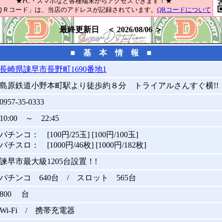
★PC・スマホなど各種端末からアクセスできます！★
ＱＲコード」は、当店のアドレスが記録されています。
QRコードについて
最終更新日 ＜ 2026/08/06 ＞
■ 基 本 情 報 ■
長崎県諌早市長野町1690番地1
島原鉄道小野本町駅より徒歩約８分 トライアルさんすぐ横!!
0957-35-0333
10:00 ～ 22:45
パチンコ： [100円/25玉] [100円/100玉]
パチスロ： [1000円/46枚] [1000円/182枚]
諫早市最大級1205台設置！!
パチンコ 640台 / スロット 565台
800 台
Wi-Fi / 携帯充電器