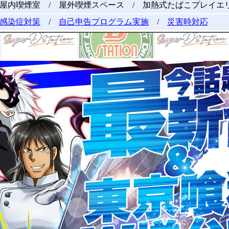
屋内喫煙室 / 屋外喫煙スペース / 加熱式たばこプレイエ
感染症対策
/
自己申告プログラム実施
/
災害時対応