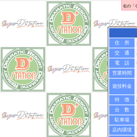
右の「
住 所
交 通
電 話
営業時間
遊技料金
特 徴
台 数
駐車場
店内環境