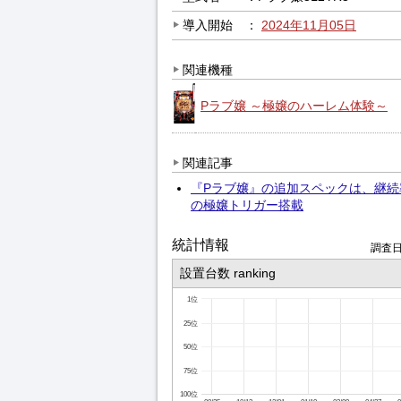
導入開始 ：
2024年11月05日
関連機種
Pラブ嬢 ～極嬢のハーレム体験～
関連記事
『Pラブ嬢』の追加スペックは、継続
の極嬢トリガー搭載
統計情報
調査日：
設置台数 ranking
1位
25位
50位
75位
100位