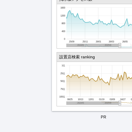
1600
1200
800
400
0
25/09
25/11
26/01
26/03
26/05
2024年
2025年
設置店検索 ranking
1位
25位
50位
75位
100位
08/25
10/13
12/01
01/19
03/09
04/27
2024年
2025年
PR