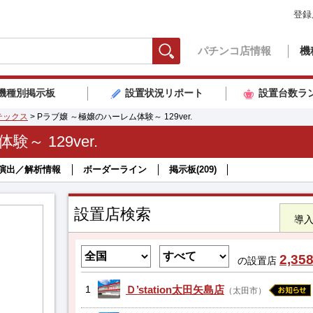
登録
パチンコ店情報
機
検索
機種別掲示板
設置状況リポート
設置台数ラ
テックス
> Pラブ嬢 ～極嬢のハーレム体験～ 129ver.
～ 129ver.
演出／解析情報
ボーダーライン
掲示板
(209)
設置店検索
導
2,35
の設置店
1
Ｄ’station太田矢島店
（太田市）