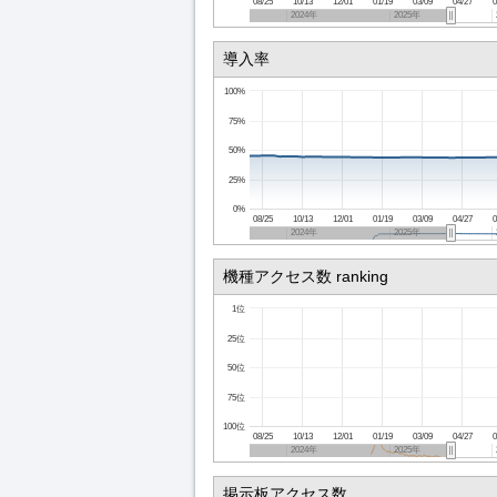
08/25
10/13
12/01
01/19
03/09
04/27
2024年
2025年
導入率
100%
75%
50%
25%
0%
08/25
10/13
12/01
01/19
03/09
04/27
2024年
2025年
機種アクセス数 ranking
1位
25位
50位
75位
100位
08/25
10/13
12/01
01/19
03/09
04/27
2024年
2025年
掲示板アクセス数