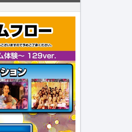
H中の演出）
出）
）
ー）