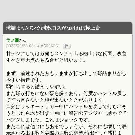
球詰まり/パンク/球数ロスがなければ極上台
ラフ嬢
さん
2025/09/28 08:14 #5696261
評
甘デジにしては万発もスンナリ出る極上台な反面、改善
すべき重大点のある台だと思います。
まず、前述された方もいますが打ち出しで球詰まりがし
やすい構造です。
弱打ちすると詰まりやすい。
また球が打ち出ない事も多々あり。何度かハンドル戻し
て打ち直さないと球が出ないときがあります。
自分はラッキートリガー中にハンドルを戻して打ち出そ
うとしたら球が出ず、画面に警告のデンジャー柄がでて
パンクしました。これはショックです。
またこれは他台にもあるでしょうが、それにも増して表
示される出玉数と実際の玉数の落差がはげしく感じま