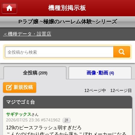
機種別掲示板
Pラブ嬢 ~極嬢のハーレム体験~シリーズ
＜機種データ・設置店
全投稿
画像･動画
(209)
(4)
新規投稿
12ページ中 12ページ目
マジでゴミ台
サギテックス
さん
2026/07/25 23:36 #5741962
評
129のピースフラッシュ弱すぎだろ
こんなのばかり作ってるから落ちこぼれメーカーになる