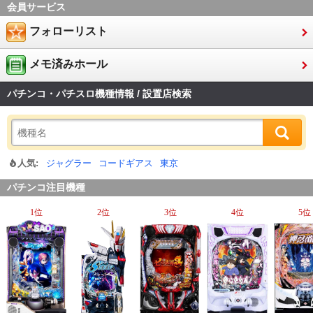
会員サービス
フォローリスト
メモ済みホール
パチンコ・パチスロ機種情報 / 設置店検索
人気:
ジャグラー
コードギアス
東京
パチンコ注目機種
1位
2位
3位
4位
5位