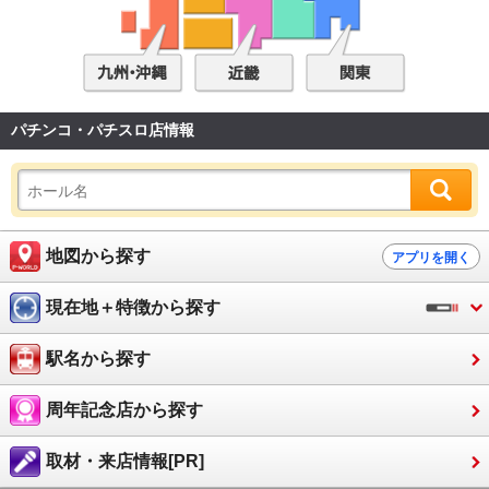
パチンコ・パチスロ店情報
地図から探す
アプリを開く
現在地＋特徴から探す
駅名から探す
周年記念店から探す
取材・来店情報[PR]