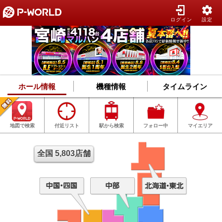
ログイン
設定
ホール情報
機種情報
タイムライン
地図で検索
付近リスト
駅から検索
フォロー中
マイエリア
全国 5,803店舗