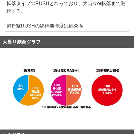
転落タイプのRUSHとなっており、大当りor転落まで継
続する。
超斬撃RUSHの継続期待度は約88％。
大当り割合グラフ