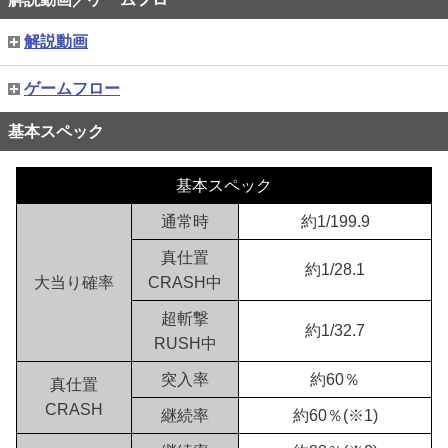
2024/04/11
激闘ガチアタック（リーチ演出）
解説動画
2024/04/11
3人共闘リーチ（リーチ演出）
ゲームフロー
2024/04/11
実写リーチ（リーチ演出）
2024/04/11
基本スペック
悪人仕置チャンス（リーチ演出）
2024/04/11
表家業チャレンジ（リーチ演出）
基本スペック
2024/04/11
悪事リーチ（リーチ演出）
通常時
約1/199.9
2024/04/11
極悪人リーチ（リーチ演出）
真仕置
2024/04/11
リーチ後予告（予告演出）
約1/28.1
大当り確率
CRASH中
2024/04/11
リーチ前予告（予告演出）
超斬撃
約1/32.7
RUSH中
突入率
約60％
真仕置
CRASH
継続率
約60％(※1)