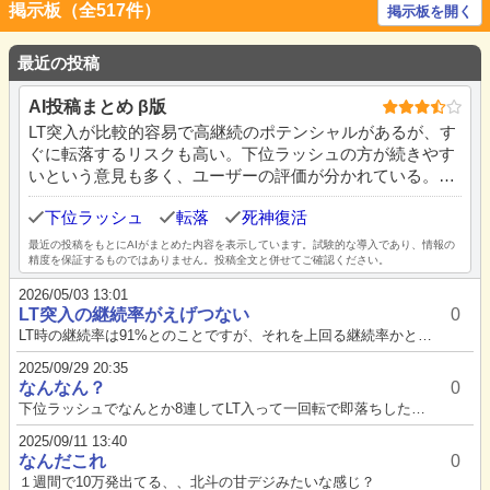
掲示板（全517件）
掲示板を開く
最近の投稿
AI投稿まとめ β版
LT突入が比較的容易で高継続のポテンシャルがあるが、す
ぐに転落するリスクも高い。下位ラッシュの方が続きやす
いという意見も多く、ユーザーの評価が分かれている。特
殊演出や仕様が興味を引く一方で、初当たりの辛さや出玉
下位ラッシュ
転落
死神復活
の不安定さが指摘されている。
最近の投稿をもとにAIがまとめた内容を表示しています。試験的な導入であり、情報の
精度を保証するものではありません。投稿全文と併せてご確認ください。
2026/05/03 13:01
LT突入の継続率がえげつない
0
LT時の継続率は91%とのことですが、それを上回る継続率かと。LT突入までちょっときついんですけど。一度入って仕舞えば無...
2025/09/29 20:35
なんなん？
0
下位ラッシュでなんとか8連してLT入って一回転で即落ちしたんだけど？？？？ガチゴミ...
2025/09/11 13:40
なんだこれ
0
１週間で10万発出てる、、北斗の甘デジみたいな感じ？